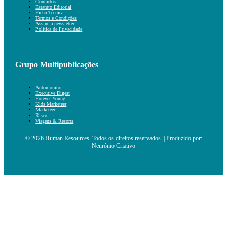
Contactos
Estatuto Editorial
Ficha Técnica
Termos e Condições
Assine a newsletter
Política de Privacidade
Grupo Multipublicações
Automonitor
Executive Digest
Forever Young
Kids Marketeer
Marketeer
Risco
Viagens & Resorts
© 2026 Human Resources. Todos os direitos reservados. | Produzido por:
Neurónio Criativo