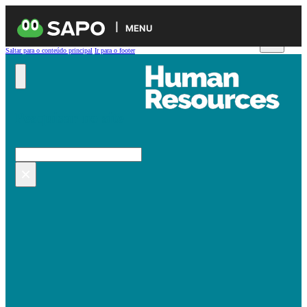
MENU
Saltar para o conteúdo principal
Ir para o footer
Pesquisar no site
Pesquisar
×