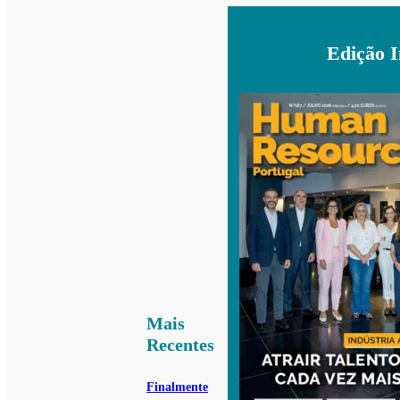
Edição 
Mais
Recentes
Finalmente