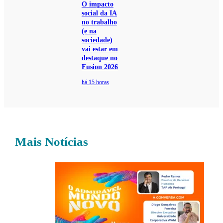
O impacto
social da IA
no trabalho
(e na
sociedade)
vai estar em
destaque no
Fusion 2026
há 15 horas
Mais Notícias