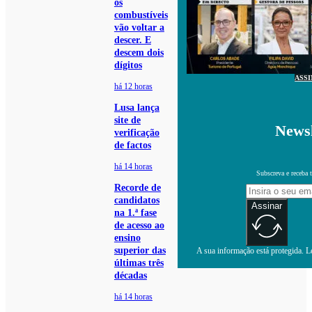
os
combustíveis
vão voltar a
descer. E
descem dois
dígitos
ASS
há 12 horas
Lusa lança
site de
Newsl
verificação
de factos
há 14 horas
Subscreva e receba 
Recorde de
candidatos
Assinar
na 1.ª fase
de acesso ao
ensino
superior das
A sua informação está protegida. Le
últimas três
décadas
há 14 horas