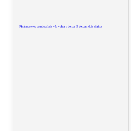
Finalmente os combustíveis vão voltar a descer. E descem dois dígitos