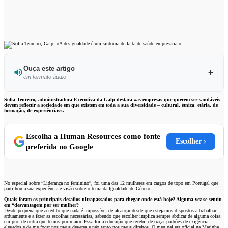
Ouça este artigo
em formato áudio
Ouvir este artigo
Sofia Tenreiro, administradora Executiva da Galp destaca «as empresas que querem ser saudáveis
devem reflectir a sociedade em que existem em toda a sua diversidade – cultural, étnica, etária, de
formação, de experiências».
Escolha a Human Resources como fonte
Escolher ›
preferida no Google
No especial sobre “Liderança no feminino”, foi uma das 12 mulheres em cargos de topo em Portugal que
partilhou a sua experiência e visão sobre o tema da Igualdade de Género.
Quais foram os principais desafios ultrapassados para chegar onde está hoje? Alguma vez se sentiu
em “desvantagem por ser mulher?
Desde pequena que acredito que nada é impossível de alcançar desde que estejamos dispostos a trabalhar
arduamente e a fazer as escolhas necessárias, sabendo que escolher implica sempre abdicar de alguma coisa
em prol de outra que temos por maior. Essa foi a educação que recebi, de traçar padrões de exigência
elevados e de me focar nos meus deveres e não tanto nos meus direitos. O meu pai era oficial na Marinha