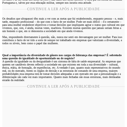
Portuguesa e, talvez por essa educação militar, sempre nos incutiu esta atitude.
CONTINUE A LER APÓS A PUBLICIDADE
Os desafios que ultrapassei têm mais a ver com as metas que fui estabelecendo, enquanto pessoa – e, mais
tarde, enquanto profissional – do que com o facto de ser mulher. Pode ser mais difícil – é-o certamente –
para uma mulher estabelecer objectivos e tomar decisões que impliquem agitar o status quo cultural em que
vivemos, que, sim, é ainda, muitas vezes, machista. Existem muitas questões que jamais seriam feitas a
um homem o que, em si demonstra a sociedade em que ainda vivemos.
Mas, respondendo directamente à questão, não, nunca me senti em desvantagem por ser mulher. Para isso
contribuiu o facto de ter tido a sorte de sempre ter trabalhado em empresas que valorizam a diversidade, a
todos os níveis, bem como o papel das mulheres.
Qual a importância da diversidade de género nos cargos de liderança das empresas? É sobretudo
uma questão de igualdade de oportunidade ou de negócio?
A questão da igualdade ou da desigualdade é um sintoma de falta de saúde empresarial. As empresas que
querem ser saudáveis devem reflectir a sociedade em que existem em toda a sua diversidade – cultural,
étnica, etária, de formação, de experiências, etc. A verdade é que, quanto mais representativos do mundo
real, ou do mercado, forem os órgãos de decisão e as estruturas de comando de uma empresa, maiores
probabilidades essa empresa terá de tomar decisões adequadas a um mercado em que a personalização e a
diferenciação são cada vez mais importantes. Quanto mais fechadas são essas estruturas, mais desfasadas
estarão da realidade.
CONTINUE A LER APÓS A PUBLICIDADE