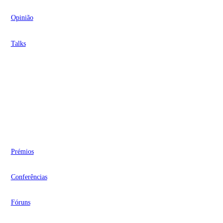
Opinião
Talks
Videocasts
Eventos
Prémios
Conferências
Fóruns