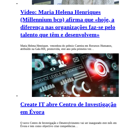
Vídeo: Maria Helena Henriques
(Millennium bcp) afirma que «hoje, a
diferença nas organizações faz-se pelo
talento que têm e desenvolvem»
Maria Helena Henriques. vencedora do prémio Carreira em Recursos Humanos,
atribuído na Gala RH, promovida, este ano pela primeira vez…
Create IT abre Centro de Investigação
em Évora
O novo Centro de Investigação e Desenvolvimento vai ser inaugurado este mês em
Évora e tem como objectivo criar competências…