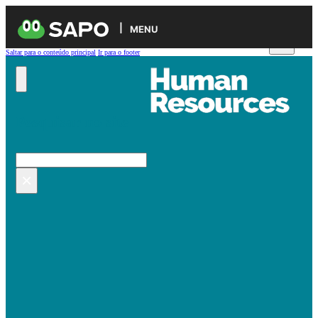
MENU
Saltar para o conteúdo principal
Ir para o footer
Pesquisar no site
Pesquisar
×