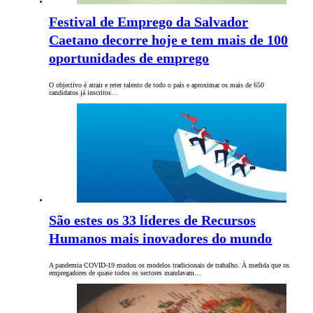
Festival de Emprego da Salvador
Caetano decorre hoje e tem mais de 100
oportunidades de emprego
O objectivo é atrair e reter talento de todo o país e aproximar os mais de 650
candidatos já inscritos…
São estes os 33 líderes de Recursos
Humanos mais inovadores do mundo
A pandemia COVID-19 mudou os modelos tradicionais de trabalho. À medida que os
empregadores de quase todos os sectores mandavam…