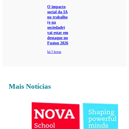
O impacto
social da IA
no trabalho
(e na
sociedade)
vai estar em
destaque no
Fusion 2026
há 5 horas
Mais Notícias