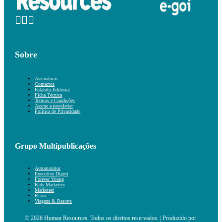
Sobre
Assinaturas
Contactos
Estatuto Editorial
Ficha Técnica
Termos e Condições
Assine a newsletter
Política de Privacidade
Grupo Multipublicações
Automonitor
Executive Digest
Forever Young
Kids Marketeer
Marketeer
Risco
Viagens & Resorts
© 2026 Human Resources. Todos os direitos reservados. | Produzido por: