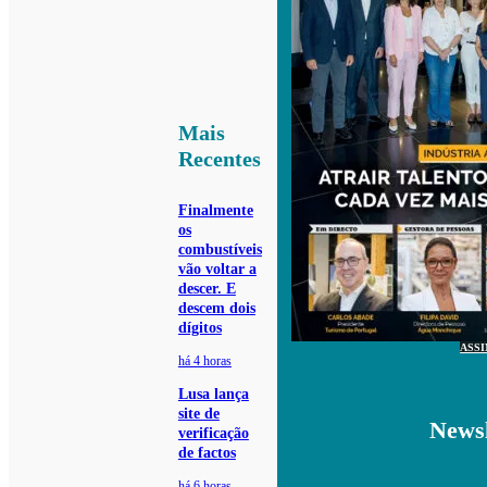
Mais
Recentes
Finalmente
os
combustíveis
vão voltar a
descer. E
descem dois
dígitos
ASS
há 4 horas
Lusa lança
site de
Newsl
verificação
de factos
há 6 horas