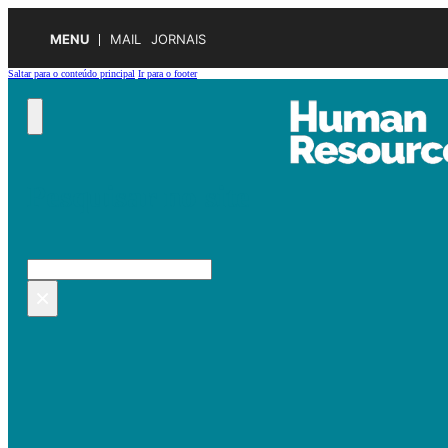
MENU
MAIL
JORNAIS
Saltar para o conteúdo principal
Ir para o footer
Pesquisar no site
Pesquisar
×