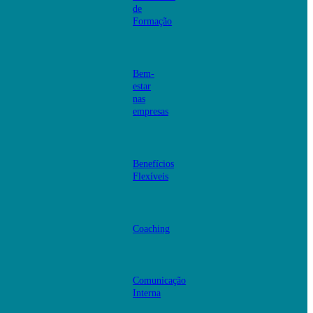
de
Formação
Bem-
estar
nas
empresas
Benefícios
Flexíveis
Coaching
Comunicação
Interna