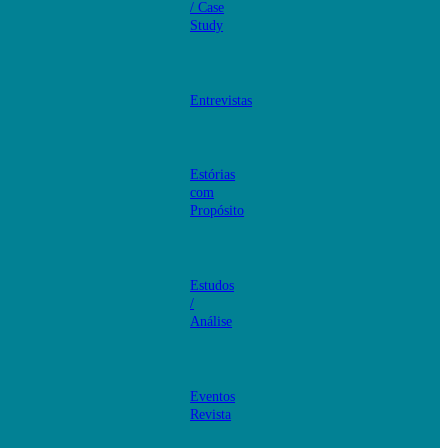
/ Case
Study
Entrevistas
Estórias
com
Propósito
Estudos
/
Análise
Eventos
Revista