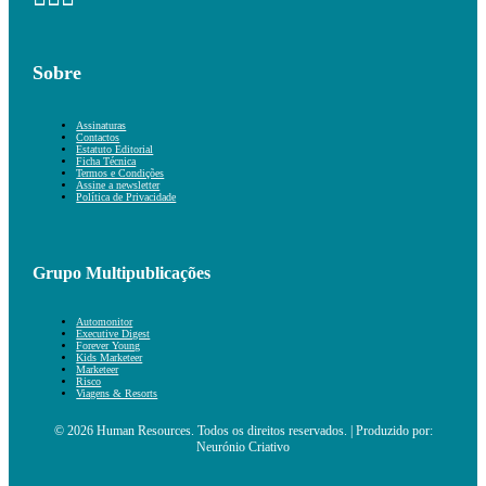
Sobre
Assinaturas
Contactos
Estatuto Editorial
Ficha Técnica
Termos e Condições
Assine a newsletter
Política de Privacidade
Grupo Multipublicações
Automonitor
Executive Digest
Forever Young
Kids Marketeer
Marketeer
Risco
Viagens & Resorts
© 2026 Human Resources. Todos os direitos reservados. | Produzido por:
Neurónio Criativo