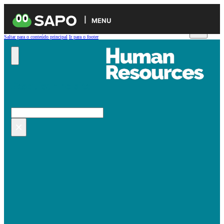
MENU
Saltar para o conteúdo principal
Ir para o footer
Pesquisar no site
Pesquisar
×