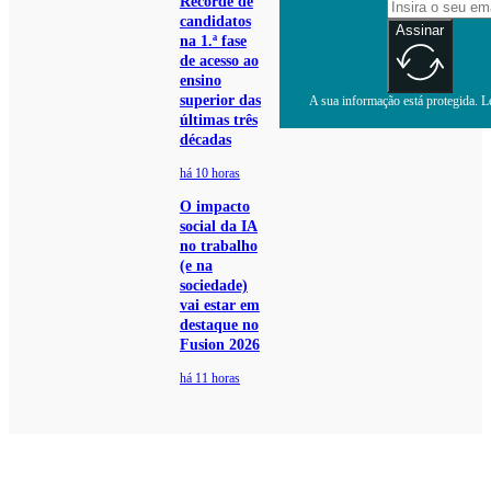
Recorde de
candidatos
Assinar
na 1.ª fase
de acesso ao
ensino
superior das
A sua informação está protegida. Le
últimas três
décadas
há 10 horas
O impacto
social da IA
no trabalho
(e na
sociedade)
vai estar em
destaque no
Fusion 2026
há 11 horas