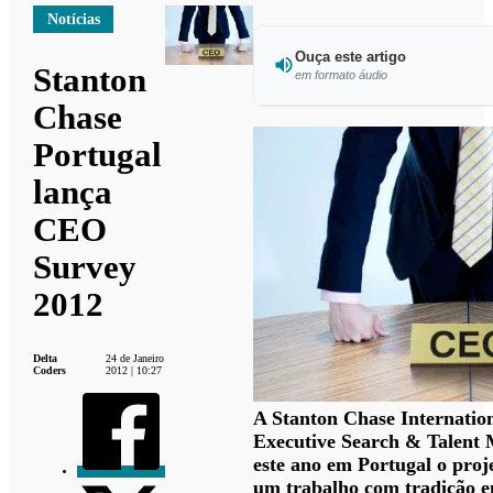
Notícias
Ouça este artigo
Stanton
em formato áudio
Chase
Ouvir este 
Portugal
lança
CEO
Survey
2012
Delta
24 de Janeiro
Coders
2012 | 10:27
A Stanton Chase Internatio
Executive Search & Talent 
este ano em Portugal o pro
um trabalho com tradição e