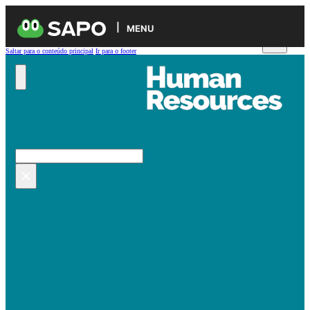
MENU
Saltar para o conteúdo principal
Ir para o footer
Pesquisar no site
Pesquisar
×