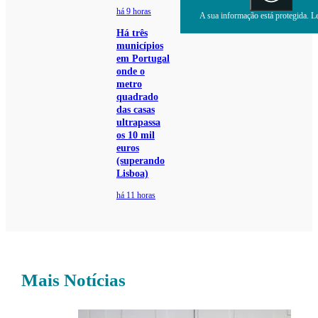
há 9 horas
A sua informação está protegida. Le
Há três
municípios
em Portugal
onde o
metro
quadrado
das casas
ultrapassa
os 10 mil
euros
(superando
Lisboa)
há 11 horas
Mais Notícias