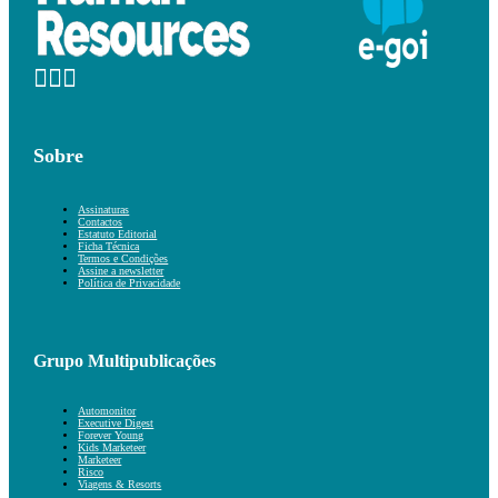
Sobre
Assinaturas
Contactos
Estatuto Editorial
Ficha Técnica
Termos e Condições
Assine a newsletter
Política de Privacidade
Grupo Multipublicações
Automonitor
Executive Digest
Forever Young
Kids Marketeer
Marketeer
Risco
Viagens & Resorts