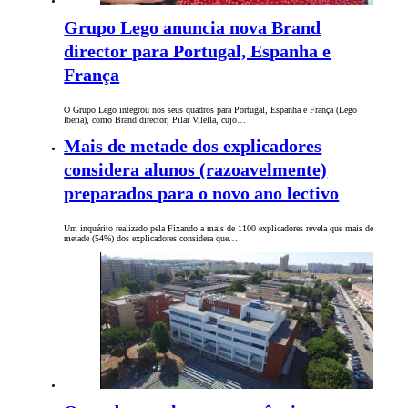
Grupo Lego anuncia nova Brand
director para Portugal, Espanha e
França
O Grupo Lego integrou nos seus quadros para Portugal, Espanha e França (Lego
Iberia), como Brand director, Pilar Vilella, cujo…
Mais de metade dos explicadores
considera alunos (razoavelmente)
preparados para o novo ano lectivo
Um inquérito realizado pela Fixando a mais de 1100 explicadores revela que mais de
metade (54%) dos explicadores considera que…