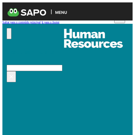
MENU
Saltar para o conteúdo principal
Ir para o footer
Pesquisar no site
Pesquisar
×