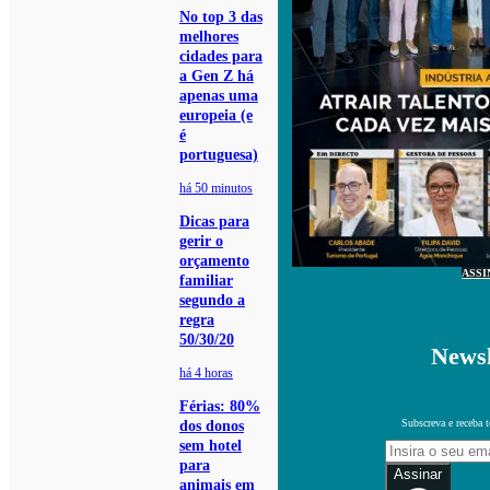
No top 3 das
melhores
cidades para
a Gen Z há
apenas uma
europeia (e
é
portuguesa)
há 50 minutos
Dicas para
gerir o
orçamento
ASSI
familiar
segundo a
regra
50/30/20
Newsl
há 4 horas
Férias: 80%
Subscreva e receba 
dos donos
sem hotel
para
Assinar
animais em