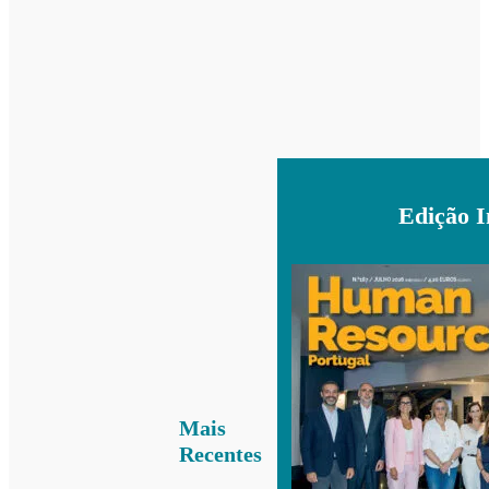
Edição 
Mais
Recentes