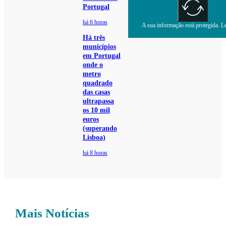
Portugal
há 6 horas
A sua informação está protegida. Le
Há três
municípios
em Portugal
onde o
metro
quadrado
das casas
ultrapassa
os 10 mil
euros
(superando
Lisboa)
há 8 horas
Mais Notícias