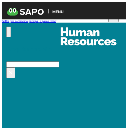
MENU
Saltar para o conteúdo principal
Ir para o footer
Pesquisar no site
Pesquisar
×