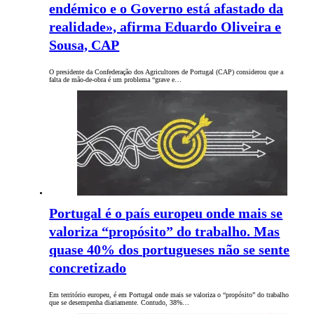
endémico e o Governo está afastado da
realidade», afirma Eduardo Oliveira e
Sousa, CAP
O presidente da Confederação dos Agricultores de Portugal (CAP) considerou que a
falta de mão-de-obra é um problema “grave e…
Portugal é o país europeu onde mais se
valoriza “propósito” do trabalho. Mas
quase 40% dos portugueses não se sente
concretizado
Em território europeu, é em Portugal onde mais se valoriza o “propósito” do trabalho
que se desempenha diariamente. Contudo, 38%…