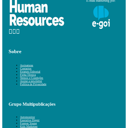
E-mail marketing por:
Sobre
Assinaturas
Contactos
Estatuto Editorial
Ficha Técnica
Termos e Condições
Assine a newsletter
Política de Privacidade
Grupo Multipublicações
Automonitor
Executive Digest
Forever Young
Kids Marketeer