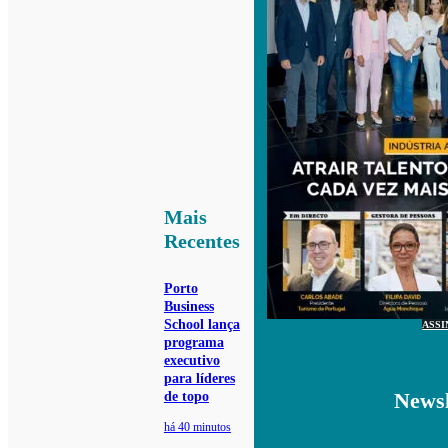
Mais
Recentes
Porto
Business
School lança
ASSI
programa
executivo
para líderes
Newsl
de topo
há 40 minutos