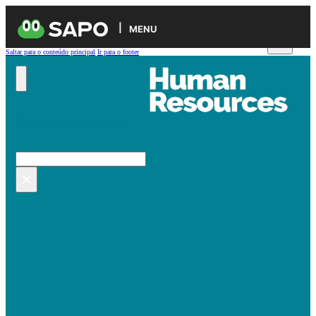
MENU
Saltar para o conteúdo principal
Ir para o footer
Pesquisar no site
Pesquisar
×