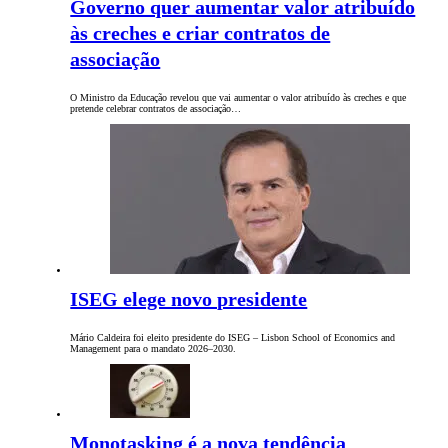
Governo quer aumentar valor atribuído
às creches e criar contratos de
associação
O Ministro da Educação revelou que vai aumentar o valor atribuído às creches e que
pretende celebrar contratos de associação…
ISEG elege novo presidente
Mário Caldeira foi eleito presidente do ISEG – Lisbon School of Economics and
Management para o mandato 2026–2030.
Monotasking é a nova tendência