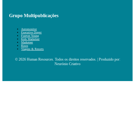
Grupo Multipublicações
Automonitor
Executive Digest
Forever Young
Kids Marketeer
Marketeer
Risco
Viagens & Resorts
© 2026 Human Resources. Todos os direitos reservados. | Produzido por:
Neurónio Criativo