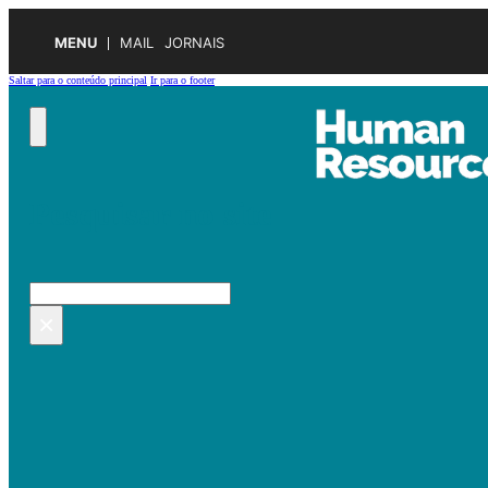
MENU
MAIL
JORNAIS
Saltar para o conteúdo principal
Ir para o footer
Pesquisar no site
Pesquisar
×