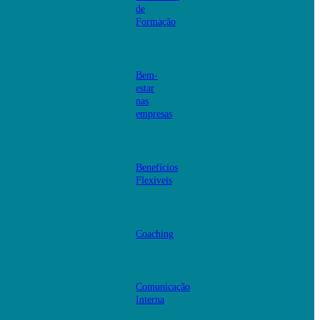
de
Formação
Bem-
estar
nas
empresas
Benefícios
Flexíveis
Coaching
Comunicação
Interna