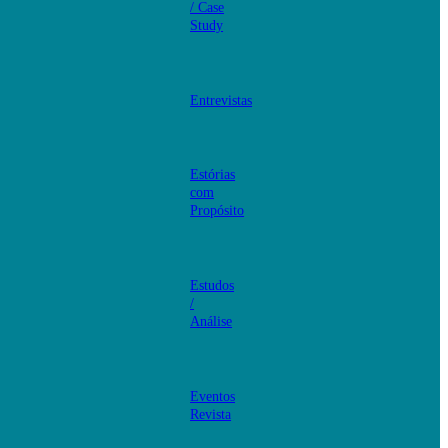
/ Case
Study
Entrevistas
Estórias
com
Propósito
Estudos
/
Análise
Eventos
Revista