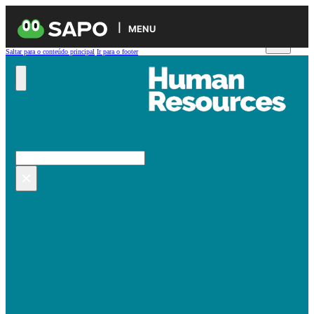
MENU
Saltar para o conteúdo principal
Ir para o footer
Pesquisar no site
Pesquisar
×