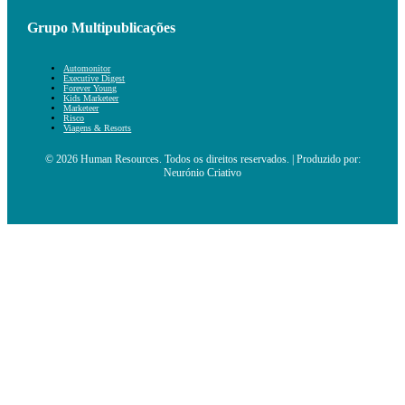
Grupo Multipublicações
Automonitor
Executive Digest
Forever Young
Kids Marketeer
Marketeer
Risco
Viagens & Resorts
© 2026 Human Resources. Todos os direitos reservados. | Produzido por:
Neurónio Criativo