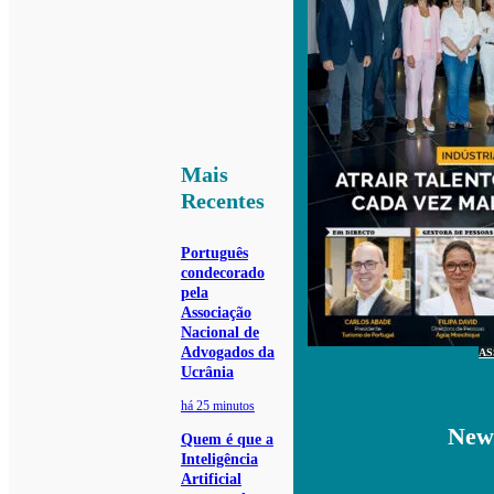
Mais
Recentes
Português
condecorado
pela
Associação
Nacional de
Advogados da
AS
Ucrânia
há 25 minutos
News
Quem é que a
Inteligência
Artificial