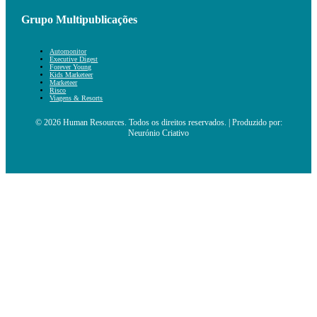
Grupo Multipublicações
Automonitor
Executive Digest
Forever Young
Kids Marketeer
Marketeer
Risco
Viagens & Resorts
© 2026 Human Resources. Todos os direitos reservados. | Produzido por:
Neurónio Criativo