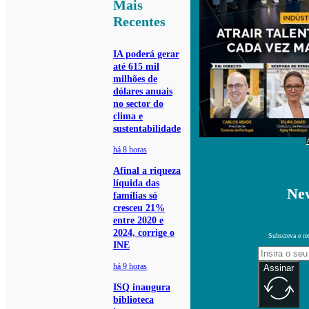
Mais
Recentes
IA poderá gerar
até 615 mil
milhões de
dólares anuais
no sector do
clima e
sustentabilidade
há 8 horas
Afinal a riqueza
líquida das
New
famílias só
cresceu 21%
entre 2020 e
2024, corrige o
Subscreva e re
INE
há 9 horas
Assinar
ISQ inaugura
biblioteca