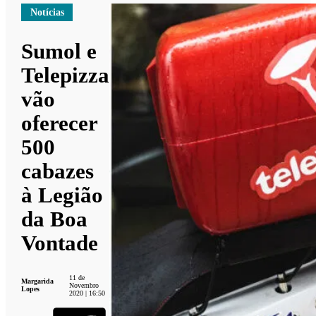
Notícias
Sumol e
Telepizza
vão
oferecer
500
cabazes
à Legião
da Boa
Vontade
11 de
Margarida
Novembro
Lopes
2020 | 16:50