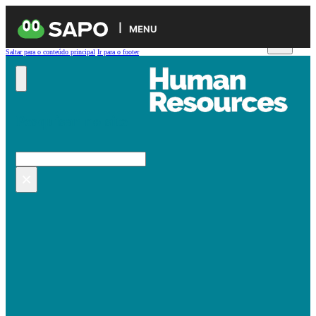
MENU
Saltar para o conteúdo principal
Ir para o footer
Pesquisar no site
Pesquisar
×