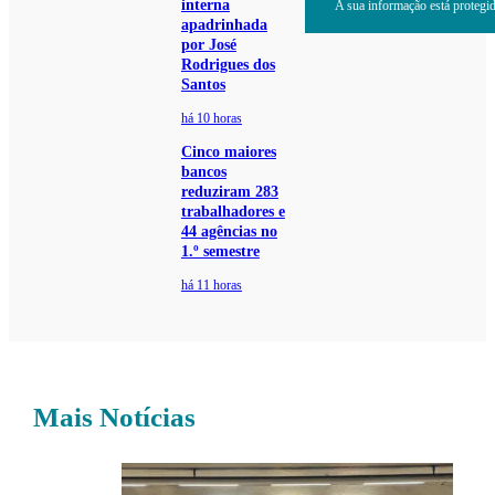
interna
A sua informação está protegida
apadrinhada
por José
Rodrigues dos
Santos
há 10 horas
Cinco maiores
bancos
reduziram 283
trabalhadores e
44 agências no
1.º semestre
há 11 horas
Mais Notícias