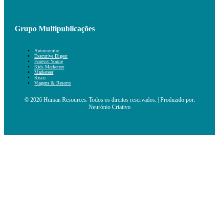
Grupo Multipublicações
Automonitor
Executive Digest
Forever Young
Kids Marketeer
Marketeer
Risco
Viagens & Resorts
© 2026 Human Resources. Todos os direitos reservados. | Produzido por:
Neurónio Criativo