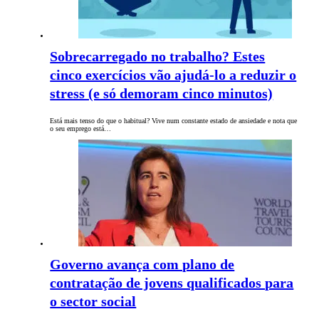
Sobrecarregado no trabalho? Estes
cinco exercícios vão ajudá-lo a reduzir o
stress (e só demoram cinco minutos)
Está mais tenso do que o habitual? Vive num constante estado de ansiedade e nota que
o seu emprego está…
Governo avança com plano de
contratação de jovens qualificados para
o sector social