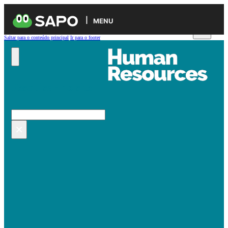
MENU
Saltar para o conteúdo principal
Ir para o footer
Pesquisar no site
Pesquisar
×