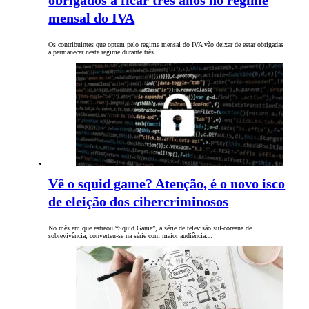
obrigados a ficar três anos no regime
mensal do IVA
Os contribuintes que optem pelo regime mensal do IVA vão deixar de estar obrigadas
a permanecer neste regime durante três…
Vê o squid game? Atenção, é o novo isco
de eleição dos cibercriminosos
No mês em que estreou “Squid Game”, a série de televisão sul-coreana de
sobrevivência, converteu-se na série com maior audiência…