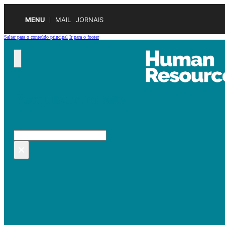
MENU
MAIL
JORNAIS
Saltar para o conteúdo principal
Ir para o footer
Pesquisar no site
Pesquisar
×