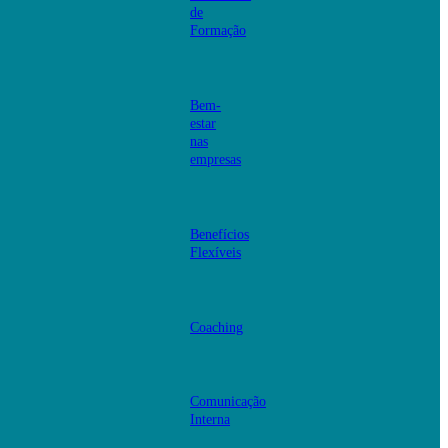
de
Formação
Bem-
estar
nas
empresas
Benefícios
Flexíveis
Coaching
Comunicação
Interna