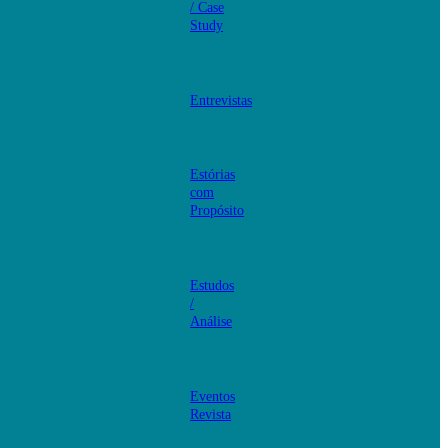
/ Case
Study
Entrevistas
Estórias
com
Propósito
Estudos
/
Análise
Eventos
Revista