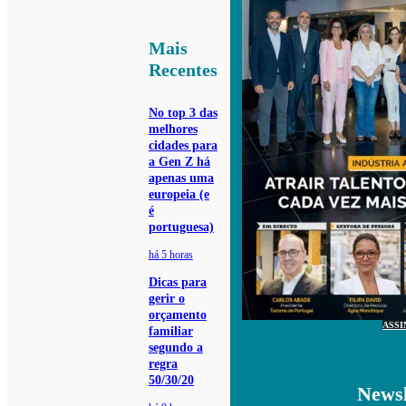
Mais
Recentes
No top 3 das
melhores
cidades para
a Gen Z há
apenas uma
europeia (e
é
portuguesa)
há 5 horas
Dicas para
gerir o
orçamento
ASSI
familiar
segundo a
regra
50/30/20
Newsl