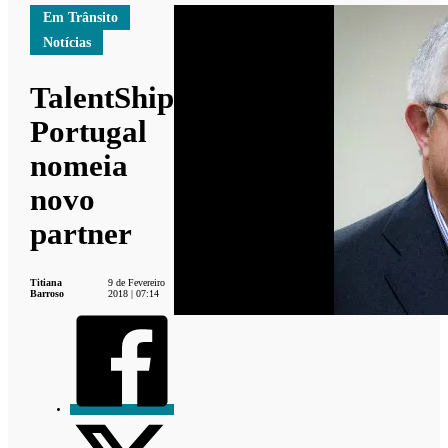
Em Trânsito
Notícias
TalentShip
Portugal
nomeia
novo
partner
Titiana
9 de Fevereiro
Barroso
2018 | 07:14