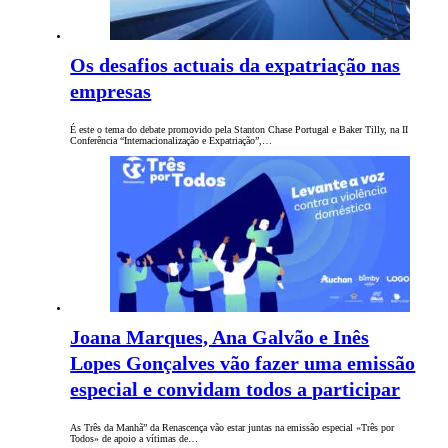
Os desafios actuais da expatriação nas
empresas
É este o tema do debate promovido pela Stanton Chase Portugal e Baker Tilly, na II
Conferência “Internacionalização e Expatriação”,…
Joana Marques, Ana Galvão e Inês
Lopes Gonçalves vão fazer uma emissão
especial e convidam todos a participar
As Três da Manhã” da Renascença vão estar juntas na emissão especial «Três por
Todos» de apoio a vítimas de…