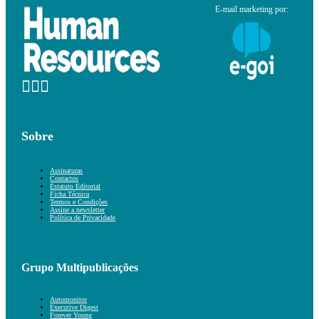
E-mail marketing por:
Sobre
Assinaturas
Contactos
Estatuto Editorial
Ficha Técnica
Termos e Condições
Assine a newsletter
Política de Privacidade
Grupo Multipublicações
Automonitor
Executive Digest
Forever Young