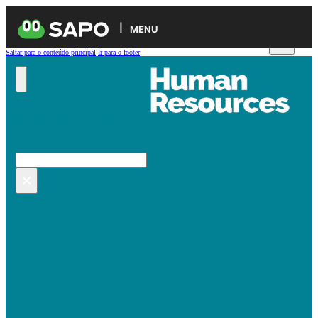
MENU
Saltar para o conteúdo principal
Ir para o footer
Pesquisar no site
Pesquisar
×