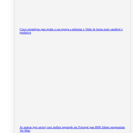
Cinco estratégias para ajudar a sua equipa a enfrentar o Verão de forma mais saudável e
produtiva
As marcas (por sector) com melhor reputação em Portugal para 8000 líderes empresariais
Ver Mais