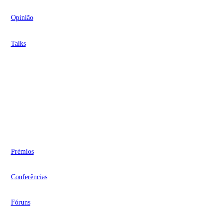
Opinião
Talks
Videocasts
Eventos
Prémios
Conferências
Fóruns