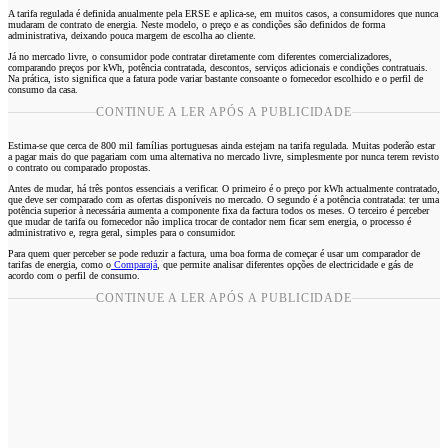
A tarifa regulada é definida anualmente pela ERSE e aplica-se, em muitos casos, a consumidores que nunca
mudaram de contrato de energia. Neste modelo, o preço e as condições são definidos de forma
administrativa, deixando pouca margem de escolha ao cliente.
Já no mercado livre, o consumidor pode contratar diretamente com diferentes comercializadores,
comparando preços por kWh, potência contratada, descontos, serviços adicionais e condições contratuais.
Na prática, isto significa que a fatura pode variar bastante consoante o fornecedor escolhido e o perfil de
consumo da casa.
CONTINUE A LER APÓS A PUBLICIDADE
Estima-se que cerca de 800 mil famílias portuguesas ainda estejam na tarifa regulada. Muitas poderão estar
a pagar mais do que pagariam com uma alternativa no mercado livre, simplesmente por nunca terem revisto
o contrato ou comparado propostas.
Antes de mudar, há três pontos essenciais a verificar. O primeiro é o preço por kWh actualmente contratado,
que deve ser comparado com as ofertas disponíveis no mercado. O segundo é a potência contratada: ter uma
potência superior à necessária aumenta a componente fixa da factura todos os meses. O terceiro é perceber
que mudar de tarifa ou fornecedor não implica trocar de contador nem ficar sem energia, o processo é
administrativo e, regra geral, simples para o consumidor.
Para quem quer perceber se pode reduzir a factura, uma boa forma de começar é usar um comparador de
tarifas de energia, como o
Comparajá
, que permite analisar diferentes opções de electricidade e gás de
acordo com o perfil de consumo.
CONTINUE A LER APÓS A PUBLICIDADE