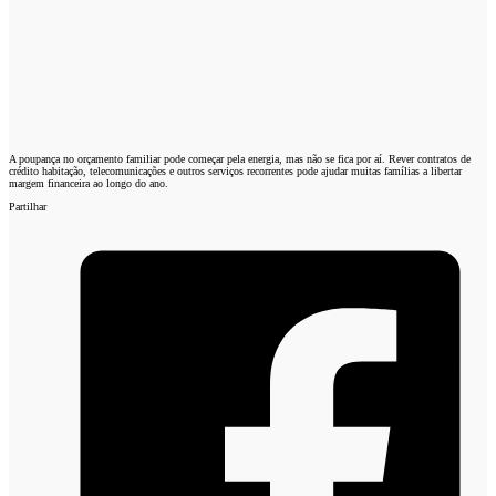
A poupança no orçamento familiar pode começar pela energia, mas não se fica por aí. Rever contratos de
crédito habitação, telecomunicações e outros serviços recorrentes pode ajudar muitas famílias a libertar
margem financeira ao longo do ano.
Partilhar