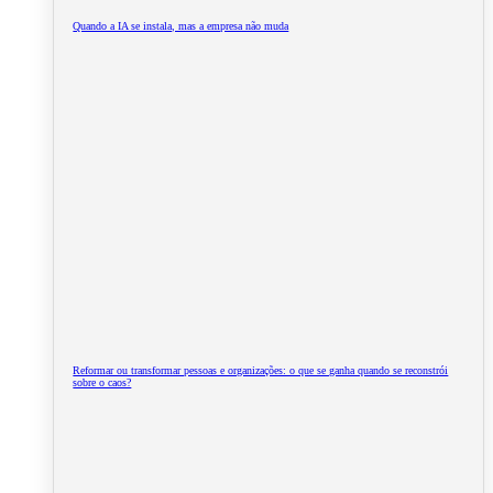
Quando a IA se instala, mas a empresa não muda
Reformar ou transformar pessoas e organizações: o que se ganha quando se reconstrói
sobre o caos?