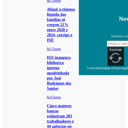
há 3 horas
Afinal a riqueza
líquida das
New
famílias só
cresceu 21%
entre 2020 e
2024, corrige o
Subscreva e re
INE
há 5 horas
Assinar
ISQ inaugura
biblioteca
interna
A sua informação está protegida
apadrinhada
por José
Rodrigues dos
Santos
há 6 horas
Cinco maiores
bancos
reduziram 283
trabalhadores e
44 agências no