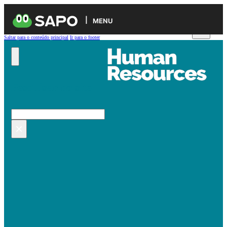
MENU
Saltar para o conteúdo principal
Ir para o footer
Pesquisar no site
Pesquisar
×