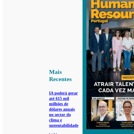
Mais
Recentes
IA poderá gerar
até 615 mil
milhões de
dólares anuais
no sector do
clima e
sustentabilidade