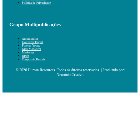
Política de Privacidade
Grupo Multipublicações
Automonitor
Executive Digest
Forever Young
Kids Marketeer
Marketeer
Risco
Viagens & Resorts
© 2026 Human Resources. Todos os direitos reservados. | Produzido por:
Neurónio Criativo