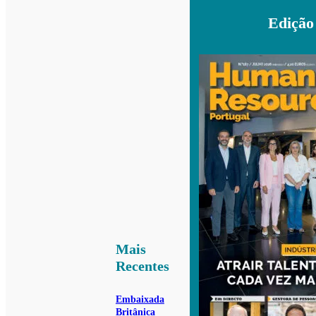
Edição
Mais
Recentes
Embaixada
Britânica