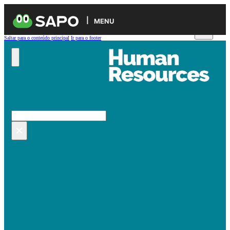
MENU
Saltar para o conteúdo principal
Ir para o footer
Pesquisar no site
Pesquisar
×