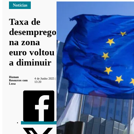
Notícias
Taxa de
desemprego
na zona
euro voltou
a diminuir
Human
4 de Junho 2025 |
Resources com
13:20
Lusa