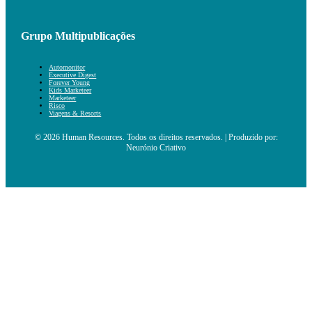
Grupo Multipublicações
Automonitor
Executive Digest
Forever Young
Kids Marketeer
Marketeer
Risco
Viagens & Resorts
© 2026 Human Resources. Todos os direitos reservados. | Produzido por:
Neurónio Criativo