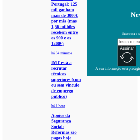
Portugal: 125
mil ganham
New
mais de 3000€
por mês (mas
1,56 milhões
recebem entre
Subscreva e re
os 900 e os
1200€)
Assinar
há 34 minutos
IMT está a
recrutar
A sua informação está protegid
técnicos
superiores (com
ou sem vínculo
de emprego
público)
há 1 hora
Apoios da
Segurança
Social:
Reformas são
pagas hoje