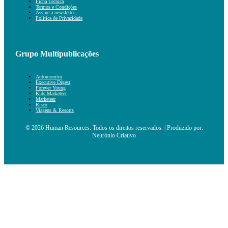
Ficha Técnica
Termos e Condições
Assine a newsletter
Política de Privacidade
Grupo Multipublicações
Automonitor
Executive Digest
Forever Young
Kids Marketeer
Marketeer
Risco
Viagens & Resorts
© 2026 Human Resources. Todos os direitos reservados. | Produzido por:
Neurónio Criativo