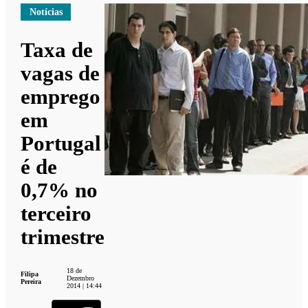
Notícias
Taxa de
vagas de
emprego
em
Portugal
é de
0,7% no
terceiro
trimestre
18 de
Filipa
Dezembro
Pereira
2014 | 14:44