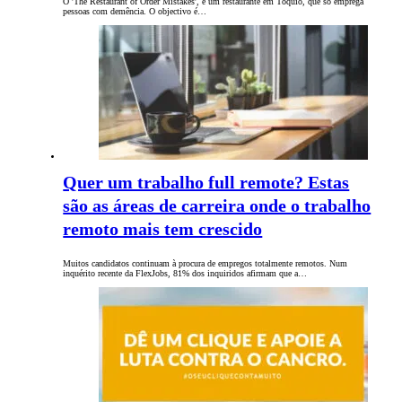
O 'The Restaurant of Order Mistakes', é um restaurante em Tóquio, que só emprega
pessoas com demência. O objectivo é…
Quer um trabalho full remote? Estas
são as áreas de carreira onde o trabalho
remoto mais tem crescido
Muitos candidatos continuam à procura de empregos totalmente remotos. Num
inquérito recente da FlexJobs, 81% dos inquiridos afirmam que a…