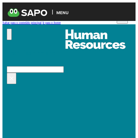
MENU
Saltar para o conteúdo principal
Ir para o footer
Pesquisar no site
Pesquisar
×