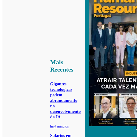
Mais
Recentes
Gigantes
tecnológicas
pedem
abrandamento
no
desenvolvimento
da IA
há 4 minutos
Salários em