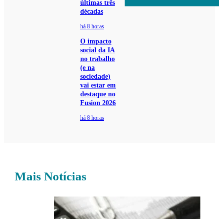
últimas três
décadas
há 8 horas
O impacto
social da IA
no trabalho
(e na
sociedade)
vai estar em
destaque no
Fusion 2026
há 8 horas
Mais Notícias