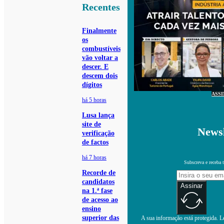
Recentes
Finalmente
os
combustíveis
vão voltar a
descer. E
descem dois
dígitos
ASS
há 5 horas
Lusa lança
site de
Newsl
verificação
de factos
há 7 horas
Subscreva e receba 
Recorde de
candidatos
Assinar
na 1.ª fase
de acesso ao
ensino
superior das
A sua informação está protegida. Le