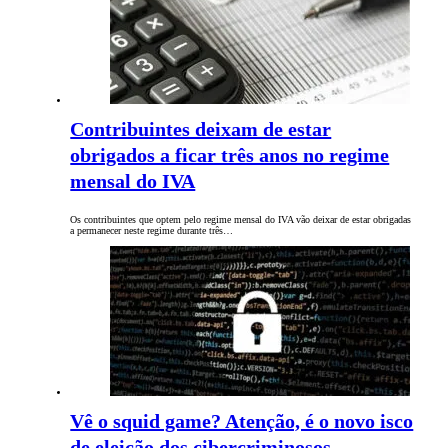
Contribuintes deixam de estar
obrigados a ficar três anos no regime
mensal do IVA
Os contribuintes que optem pelo regime mensal do IVA vão deixar de estar obrigadas
a permanecer neste regime durante três…
Vê o squid game? Atenção, é o novo isco
de eleição dos cibercriminosos