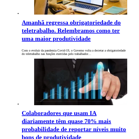
Amanhã regressa obrigatoriedade do
teletrabalho. Relembramos como ter
uma maior produtividade
Com o evoluir da pandemia Covid-19, o Governo volta a decretar a obrigatoriedade
do teletrabalho nas funções exercidas pelo trabalhador…
Colaboradores que usam IA
diariamente têm quase 70% mais
probabilidade de reportar níveis muito
bons de produtividade