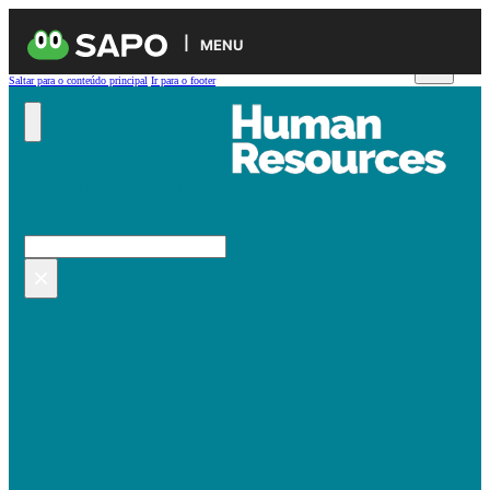
MENU
Saltar para o conteúdo principal
Ir para o footer
Pesquisar no site
Pesquisar
×