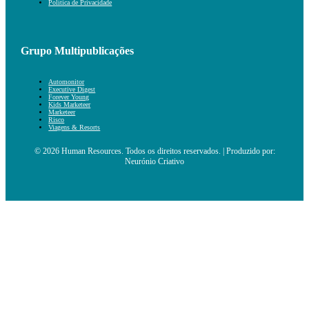
Política de Privacidade
Grupo Multipublicações
Automonitor
Executive Digest
Forever Young
Kids Marketeer
Marketeer
Risco
Viagens & Resorts
© 2026 Human Resources. Todos os direitos reservados. | Produzido por:
Neurónio Criativo