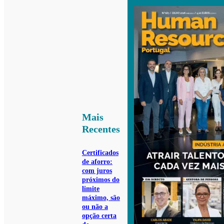
Mais
Recentes
Certificados
de aforro:
com juros
próximos do
limite
máximo, são
ou não a
opção certa