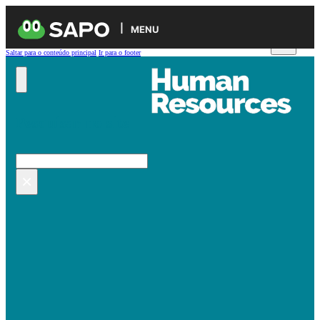
MENU
Saltar para o conteúdo principal
Ir para o footer
Pesquisar no site
Pesquisar
×