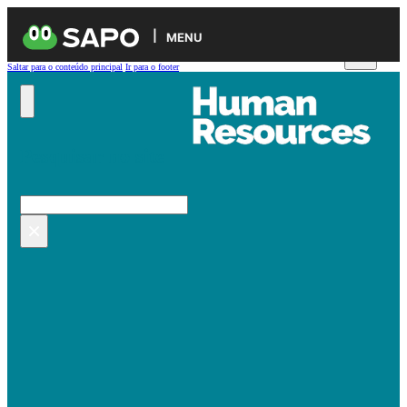
MENU
Saltar para o conteúdo principal
Ir para o footer
Pesquisar no site
Pesquisar
×