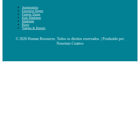
Automonitor
Executive Digest
Forever Young
Kids Marketeer
Marketeer
Risco
Viagens & Resorts
© 2026 Human Resources. Todos os direitos reservados. | Produzido por:
Neurónio Criativo