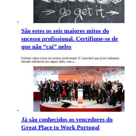
São estes os seis maiores mitos do
sucesso profissional. Certifique-se de
que não “cai” neles
Existem vários mitos do sucesso profissional. E é provável que já nos tenhamos
deixado influenciar por alguns deles, mas a…
Já são conhecidos os vencedores do
Great Place to Work Portugal