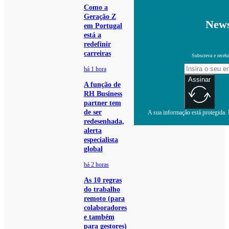
Como a
Geração Z
News
em Portugal
está a
redefinir
carreiras
Subscreva e receb
há 1 hora
Assinar
A função de
RH Business
partner tem
de ser
A sua informação está protegida. L
redesenhada,
alerta
especialista
global
há 2 horas
As 10 regras
do trabalho
remoto (para
colaboradores
e também
para gestores)