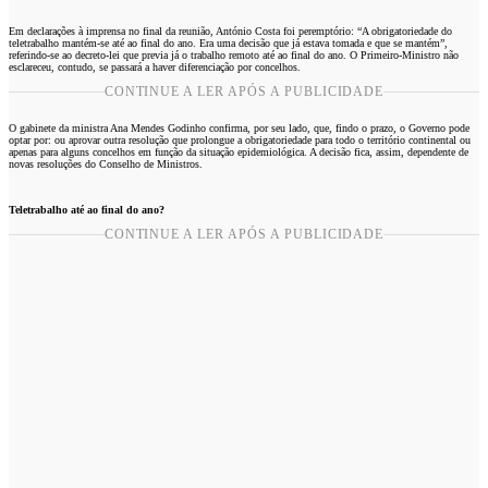
Em declarações à imprensa no final da reunião, António Costa foi peremptório: “A obrigatoriedade do
teletrabalho mantém-se até ao final do ano. Era uma decisão que já estava tomada e que se mantém”,
referindo-se ao decreto-lei que previa já o trabalho remoto até ao final do ano. O Primeiro-Ministro não
esclareceu, contudo, se passará a haver diferenciação por concelhos.
CONTINUE A LER APÓS A PUBLICIDADE
O gabinete da ministra Ana Mendes Godinho confirma, por seu lado, que, findo o prazo, o Governo pode
optar por: ou aprovar outra resolução que prolongue a obrigatoriedade para todo o território continental ou
apenas para alguns concelhos em função da situação epidemiológica. A decisão fica, assim, dependente de
novas resoluções do Conselho de Ministros.
Teletrabalho até ao final do ano?
CONTINUE A LER APÓS A PUBLICIDADE