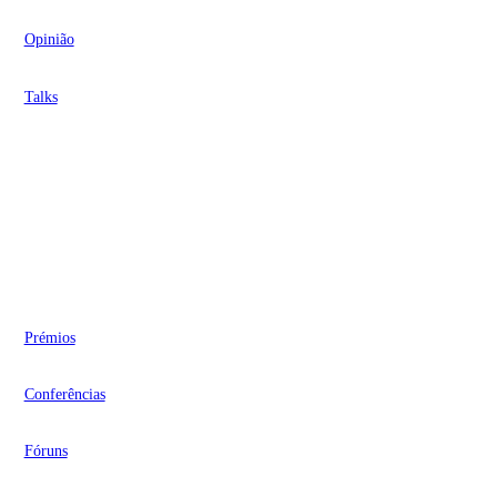
Opinião
Talks
Videocasts
Eventos
Prémios
Conferências
Fóruns