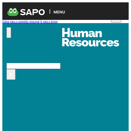
MENU
Saltar para o conteúdo principal
Ir para o footer
Pesquisar no site
Pesquisar
×