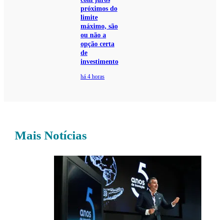
próximos do
limite
máximo, são
ou não a
opção certa
de
investimento
há 4 horas
Mais Notícias