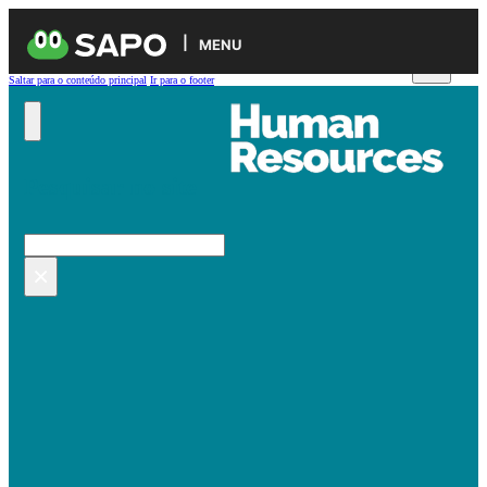
MENU
Saltar para o conteúdo principal
Ir para o footer
Pesquisar no site
Pesquisar
×