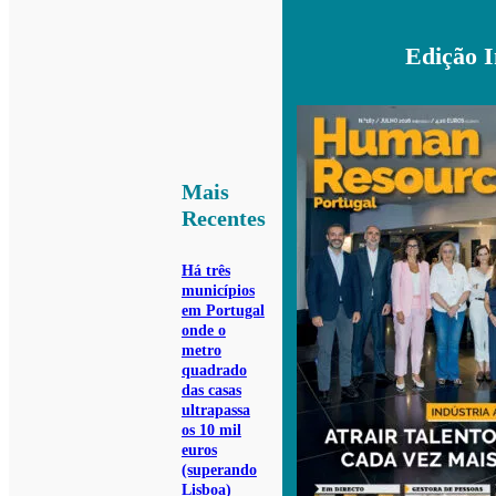
Edição 
Mais
Recentes
Há três
municípios
em Portugal
onde o
metro
quadrado
das casas
ultrapassa
os 10 mil
euros
(superando
Lisboa)