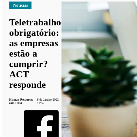
Notícias
Teletrabalho
obrigatório:
as empresas
estão a
cumprir?
ACT
responde
Human Resources
6 de Janeiro 2022 |
com Lusa
11:55