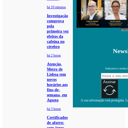
há 10 minutos
Investigação
comprova
pela
ASS
primeira vez
efeitos da
cafeína no
cérebro
Newsl
há 2 horas
Atenção,
Subscreva e receba 
Metro de
Lisboa tem
novos
Assinar
horários aos
fins-de-
semana, em
Agosto
A sua informação está protegida. Le
há 3 horas
Certificados
de aforro:
com juros