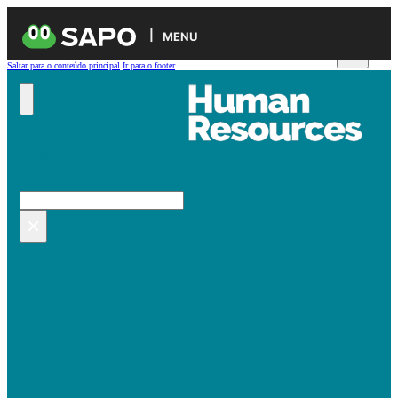
MENU
Saltar para o conteúdo principal
Ir para o footer
Pesquisar no site
Pesquisar
×