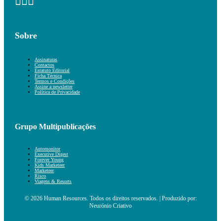
Sobre
Assinaturas
Contactos
Estatuto Editorial
Ficha Técnica
Termos e Condições
Assine a newsletter
Política de Privacidade
Grupo Multipublicações
Automonitor
Executive Digest
Forever Young
Kids Marketeer
Marketeer
Risco
Viagens & Resorts
© 2026 Human Resources. Todos os direitos reservados. | Produzido por:
Neurónio Criativo