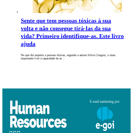
Sente que tem pessoas tóxicas à sua
volta e não consegue tirá-las da sua
vida? Primeiro identifique-as. Este livro
ajuda
No que diz respeito a pessoas tóxicas, segundo a autora Silvia Congost, o mais
importante é ter a capacidade de as…
E-mail marketing por: