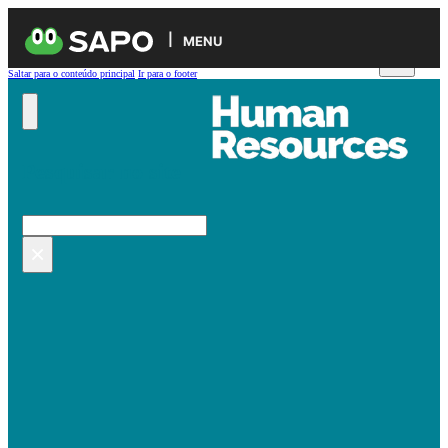
MENU
Saltar para o conteúdo principal
Ir para o footer
Pesquisar no site
Pesquisar
×