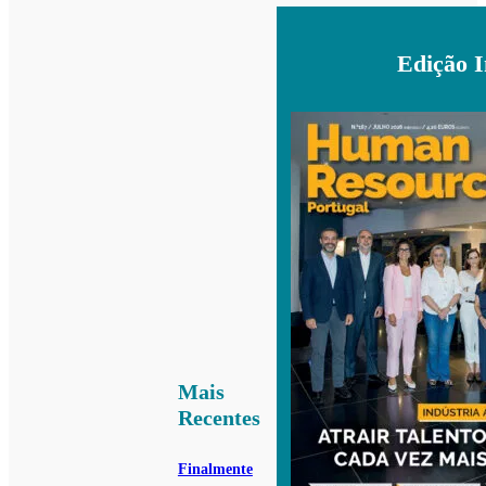
Edição 
Mais
Recentes
Finalmente