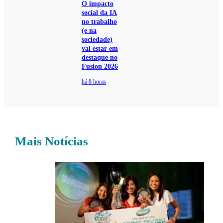
O impacto
social da IA
no trabalho
(e na
sociedade)
vai estar em
destaque no
Fusion 2026
há 8 horas
Mais Notícias