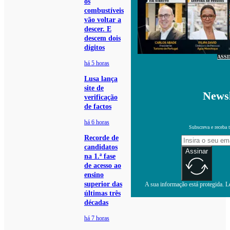
os
combustíveis
vão voltar a
descer. E
descem dois
dígitos
ASS
há 5 horas
Lusa lança
site de
Newsl
verificação
de factos
há 6 horas
Subscreva e receba 
Recorde de
candidatos
Assinar
na 1.ª fase
de acesso ao
ensino
superior das
A sua informação está protegida. Le
últimas três
décadas
há 7 horas