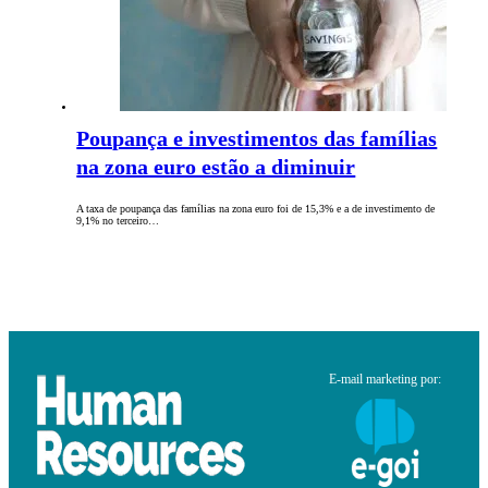
Poupança e investimentos das famílias
na zona euro estão a diminuir
A taxa de poupança das famílias na zona euro foi de 15,3% e a de investimento de
9,1% no terceiro…
E-mail marketing por: