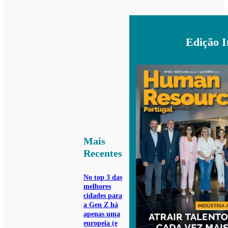
Edição 
Mais
Recentes
No top 3 das
melhores
cidades para
a Gen Z há
apenas uma
europeia (e