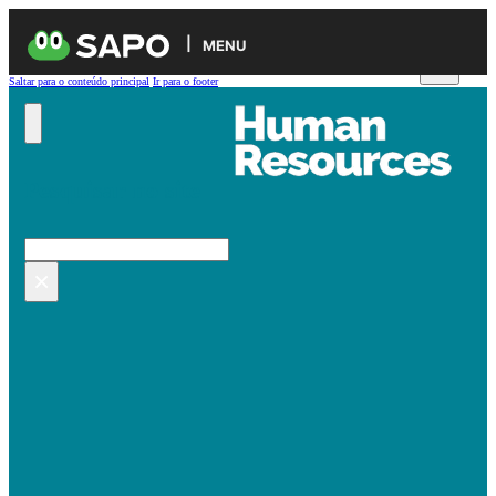
MENU
Saltar para o conteúdo principal
Ir para o footer
Pesquisar no site
Pesquisar
×