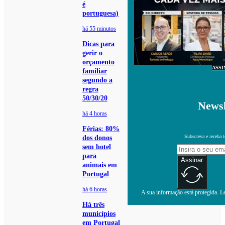
é
portuguesa)
há 55 minutos
Dicas para
gerir o
orçamento
ASSI
familiar
segundo a
regra
50/30/20
Newsl
há 4 horas
Férias: 80%
Subscreva e receba 
dos donos
sem hotel
para
Assinar
animais em
Portugal
há 6 horas
A sua informação está protegida. Le
Há três
municípios
em Portugal