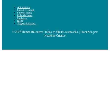
Automonitor
Executive Digest
Forever Young
Kids Marketeer
Marketeer
Risco
Viagens & Resorts
© 2026 Human Resources. Todos os direitos reservados. | Produzido por:
Neurónio Criativo