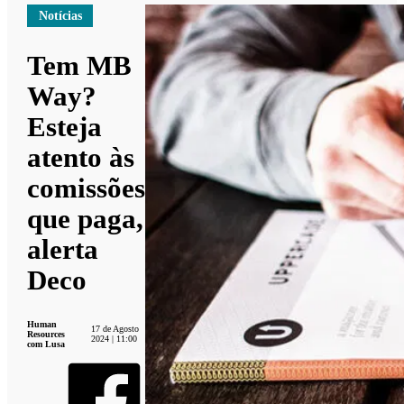
Notícias
Tem MB
Way?
Esteja
atento às
comissões
que paga,
alerta
Deco
Human
17 de Agosto
Resources
2024 | 11:00
com Lusa