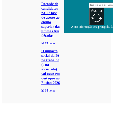
Recorde de
candidatos
Assinar
na 1.ª fase
de acesso ao
ensino
superior das
A sua informação está protegida. Le
últimas três
décadas
há 13 horas
O impacto
social da IA
no trabalho
(e na
sociedade)
vai estar em
destaque no
Fusion 2026
há 14 horas