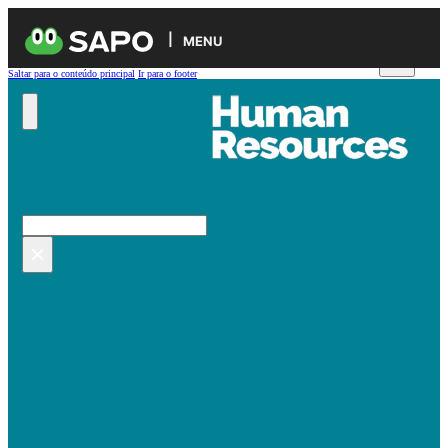
MENU
Saltar para o conteúdo principal
Ir para o footer
Pesquisar no site
Pesquisar
×