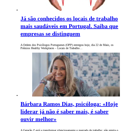
Já são conhecidos os locais de trabalho
mais saudáveis em Portugal. Saiba que
empresas se distinguem
A Ordem dos Psicólogos Portugueses (OPP) entregou hoje, dia 22 de Maio, os
Prémios Healthy Workplaces – Locais de Trabalho…
Bárbara Ramos Dias, psicóloga: «Hoje
liderar já não é saber mais, é saber
ouvir melhor»
A Geração Z está a transformar silenciosamente o mercado de trabalho: não rejeita o