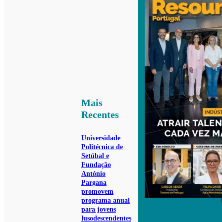
Mais
Recentes
Universidade
Politécnica de
Setúbal e
Fundação
António
Pargana
promovem
programa anual
para jovens
lusodescendentes