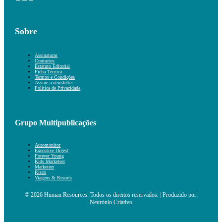
Sobre
Assinaturas
Contactos
Estatuto Editorial
Ficha Técnica
Termos e Condições
Assine a newsletter
Política de Privacidade
Grupo Multipublicações
Automonitor
Executive Digest
Forever Young
Kids Marketeer
Marketeer
Risco
Viagens & Resorts
© 2026 Human Resources. Todos os direitos reservados. | Produzido por:
Neurónio Criativo