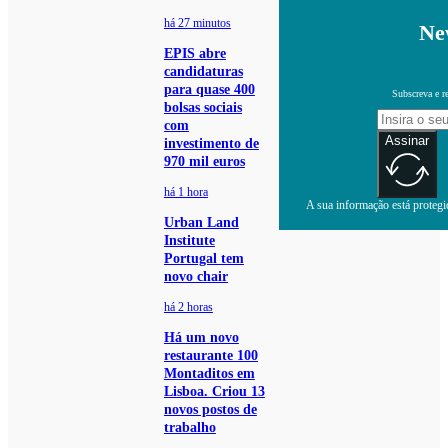
há 27 minutos
Ne
EPIS abre
candidaturas
para quase 400
Subscreva e r
bolsas sociais
com
Assinar
investimento de
970 mil euros
há 1 hora
A sua informação está protegid
Urban Land
Institute
Portugal tem
novo chair
há 2 horas
Há um novo
restaurante 100
Montaditos em
Lisboa. Criou 13
novos postos de
trabalho