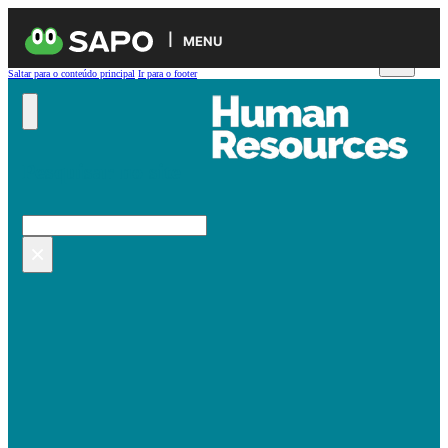
MENU
Saltar para o conteúdo principal
Ir para o footer
Pesquisar no site
Pesquisar
×