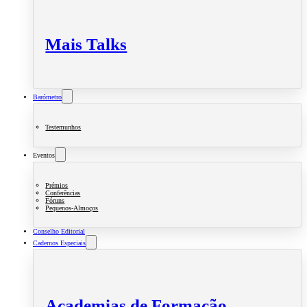
Mais Talks
Barómetro
Testemunhos
Eventos
Prémios
Conferências
Fóruns
Pequenos-Almoços
Conselho Editorial
Cadernos Especiais
Academias de Formação