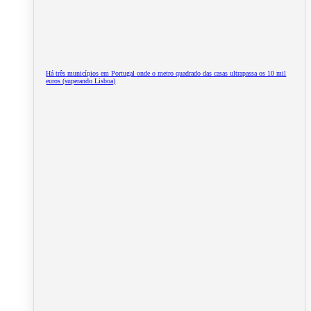
Há três municípios em Portugal onde o metro quadrado das casas ultrapassa os 10 mil
euros (superando Lisboa)