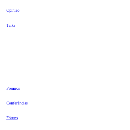
Opinião
Talks
Videocasts
Eventos
Prémios
Conferências
Fóruns