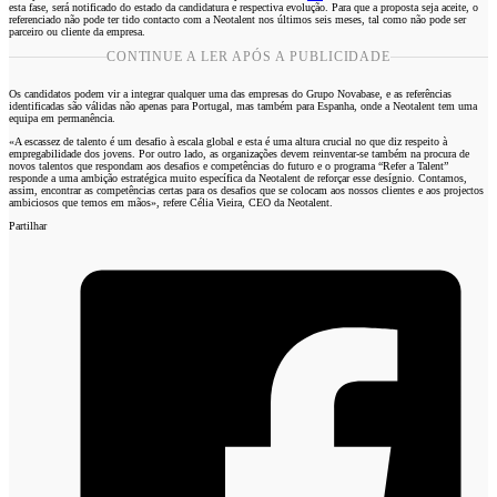
esta fase, será notificado do estado da candidatura e respectiva evolução. Para que a proposta seja aceite, o
referenciado não pode ter tido contacto com a Neotalent nos últimos seis meses, tal como não pode ser
parceiro ou cliente da empresa.
CONTINUE A LER APÓS A PUBLICIDADE
Os candidatos podem vir a integrar qualquer uma das empresas do Grupo Novabase, e as referências
identificadas são válidas não apenas para Portugal, mas também para Espanha, onde a Neotalent tem uma
equipa em permanência.
«A escassez de talento é um desafio à escala global e esta é uma altura crucial no que diz respeito à
empregabilidade dos jovens. Por outro lado, as organizações devem reinventar-se também na procura de
novos talentos que respondam aos desafios e competências do futuro e o programa “Refer a Talent”
responde a uma ambição estratégica muito específica da Neotalent de reforçar esse desígnio. Contamos,
assim, encontrar as competências certas para os desafios que se colocam aos nossos clientes e aos projectos
ambiciosos que temos em mãos», refere Célia Vieira, CEO da Neotalent.
Partilhar