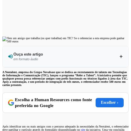
Ouça este artigo
em formato áudio
Ouvir este artigo
A Neotalent, empresa do Grupo Novabase que se dedica ao recrutamento de talento em Tecnologias
de Informação e Comunicação (TIC), lançou o programa “Refer a Talent”. A iniciativa permite que
qualquer pessoa possa referenciar amigos com perfis funcionais ou técnicos ligados à área das TIC.
Após a contratação, e um período de integração de três meses, o referenciador recebe 500 euros em
cartão presente.
Escolha a Human Resources como fonte
Escolher ›
preferida no Google
Após identificar um ou mais amigos com o percurso adequado às necessidades da Neotalent, o referenciador
deve partilhar o currículo através do formulário disponibilizado no
site
da iniciativa. Uma vez concluída