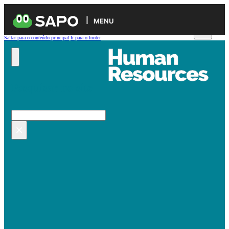
MENU
Saltar para o conteúdo principal
Ir para o footer
Pesquisar no site
Pesquisar
×