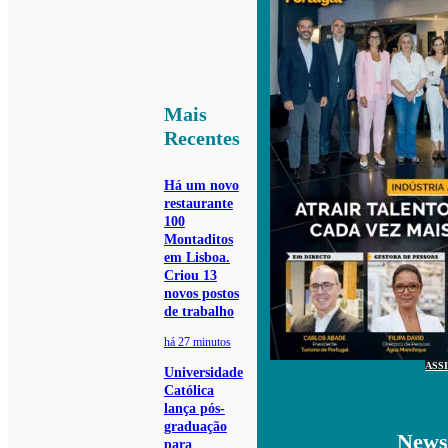
Mais
Recentes
Há um novo
restaurante
100
Montaditos
em Lisboa.
Criou 13
novos postos
de trabalho
há 27 minutos
ASS
Universidade
Católica
lança pós-
graduação
Newsl
para