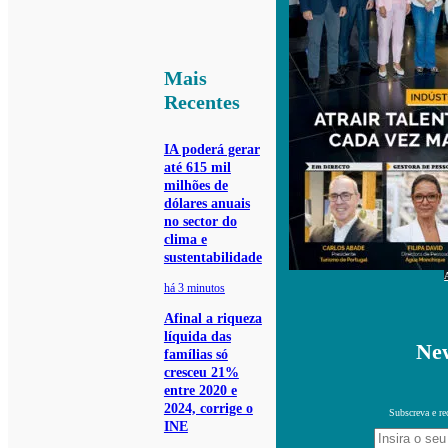
Mais
Recentes
IA poderá gerar
até 615 mil
milhões de
dólares anuais
no sector do
clima e
sustentabilidade
há 3 minutos
Afinal a riqueza
líquida das
New
famílias só
cresceu 21%
entre 2020 e
2024, corrige o
Subscreva e re
INE