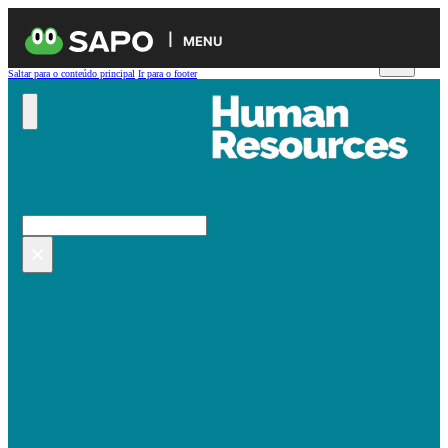
MENU
Saltar para o conteúdo principal
Ir para o footer
Pesquisar no site
Pesquisar
×