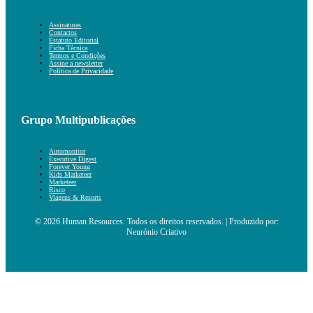
Assinaturas
Contactos
Estatuto Editorial
Ficha Técnica
Termos e Condições
Assine a newsletter
Política de Privacidade
Grupo Multipublicações
Automonitor
Executive Digest
Forever Young
Kids Marketeer
Marketeer
Risco
Viagens & Resorts
© 2026 Human Resources. Todos os direitos reservados. | Produzido por:
Neurónio Criativo