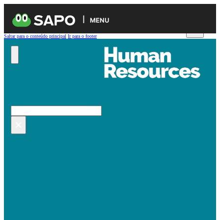
MENU
Saltar para o conteúdo principal
Ir para o footer
Pesquisar no site
Pesquisar
×