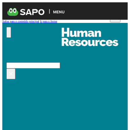
MENU
Saltar para o conteúdo principal
Ir para o footer
Pesquisar no site
Pesquisar
×