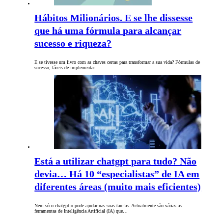
Hábitos Milionários. E se lhe dissesse
que há uma fórmula para alcançar
sucesso e riqueza?
E se tivesse um livro com as chaves certas para transformar a sua vida? Fórmulas de
sucesso, fáceis de implementar…
Está a utilizar chatgpt para tudo? Não
devia… Há 10 “especialistas” de IA em
diferentes áreas (muito mais eficientes)
Nem só o chatgpt o pode ajudar nas suas tarefas. Actualmente são várias as
ferramentas de Inteligência Artificial (IA) que…