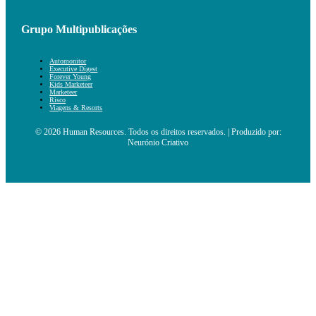
Grupo Multipublicações
Automonitor
Executive Digest
Forever Young
Kids Marketeer
Marketeer
Risco
Viagens & Resorts
© 2026 Human Resources. Todos os direitos reservados. | Produzido por:
Neurónio Criativo