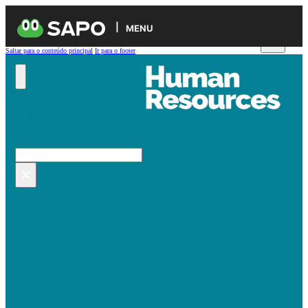
MENU
Saltar para o conteúdo principal
Ir para o footer
Pesquisar no site
Pesquisar
×