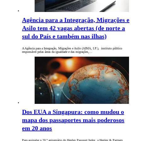
Agência para a Integração, Migrações e
Asilo tem 42 vagas abertas (de norte a
sul do País e também nas ilhas)
A Agência para a Integração, Migrações e Asilo (AIMA, I.P.), instituto público
responsável pelas áreas da igualdade e das migrações,…
Dos EUA a Singapura: como mudou o
mapa dos passaportes mais poderosos
em 20 anos
Para assinalar o 20.º aniversário do Henley Passport Index, a Henley & Partners