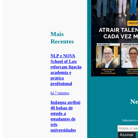
Mais
Recentes
NLP e NOVA
School of Law
reforçam ligação
academia e
prática
profissional
há 7 minutos
Ne
Indaqua atribui
40 bolsas de
estudo a
estudantes de
Subscreva e 
três
universidades
Assinar