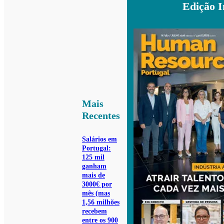
Edição 
Mais
Recentes
Salários em
Portugal:
125 mil
ganham
mais de
3000€ por
mês (mas
1,56 milhões
recebem
entre os 900