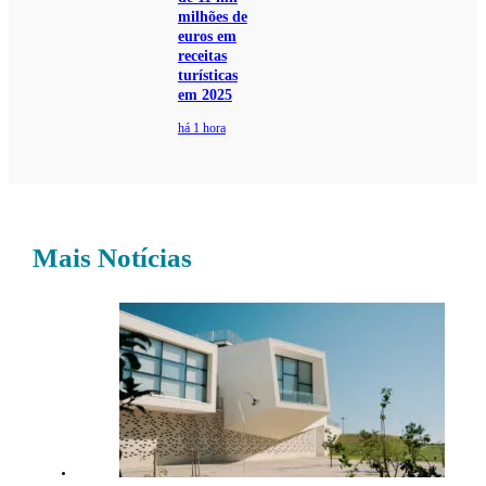
milhões de
euros em
receitas
turísticas
em 2025
há 1 hora
Mais Notícias