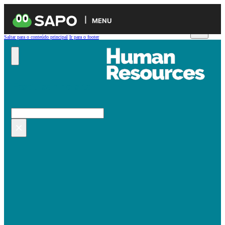
MENU
Saltar para o conteúdo principal
Ir para o footer
Pesquisar no site
Pesquisar
×