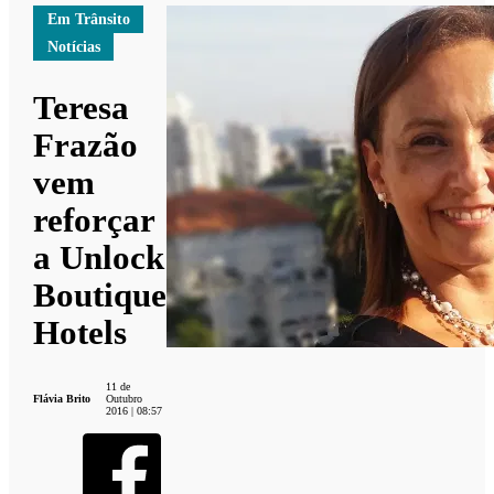
Em Trânsito
Notícias
Teresa
Frazão
vem
reforçar
a Unlock
Boutique
Hotels
11 de
Flávia Brito
Outubro
2016 | 08:57