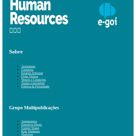
Sobre
Assinaturas
Contactos
Estatuto Editorial
Ficha Técnica
Termos e Condições
Assine a newsletter
Política de Privacidade
Grupo Multipublicações
Automonitor
Executive Digest
Forever Young
Kids Marketeer
Marketeer