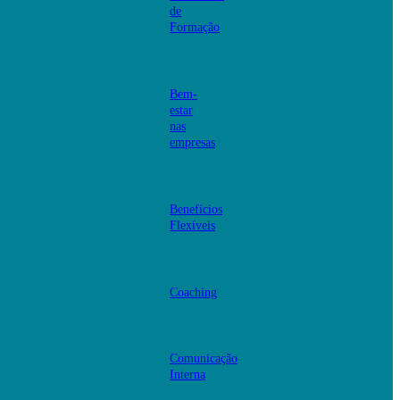
de
Formação
Bem-
estar
nas
empresas
Benefícios
Flexíveis
Coaching
Comunicação
Interna