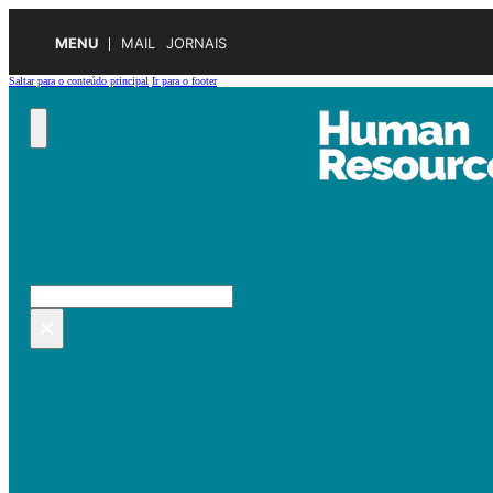
MENU
MAIL
JORNAIS
Saltar para o conteúdo principal
Ir para o footer
Pesquisar no site
Pesquisar
×