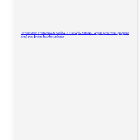
Universidade Politécnica de Setúbal e Fundação António Pargana promovem programa
anual para jovens lusodescendentes