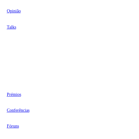
Opinião
Talks
Videocasts
Eventos
Prémios
Conferências
Fóruns