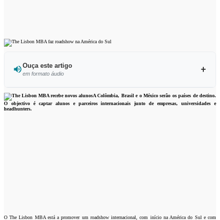
Ouça este artigo
em formato áudio
Ouvir este artigo
A Colômbia, Brasil e o México serão os países de destino.
O objectivo é captar alunos e parceiros internacionais junto de empresas, universidades e
headhunters.
O The Lisbon MBA está a promover um roadshow internacional, com início na América do Sul e com