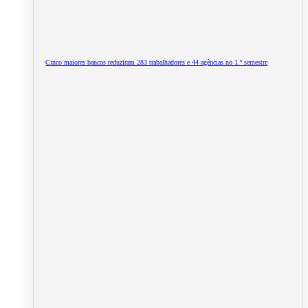
Cinco maiores bancos reduziram 283 trabalhadores e 44 agências no 1.º semestre