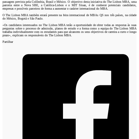
passagem prevista pela Colômbia, Brasil e México. O objectivo desta iniciativa do The Lisbon MBA, uma
parceria entre a Nova SBE, a Católica-Lisbon e o MIT Sloan, é de conhecer potenciais candidatos,
empresas e possíveis parceiros de forma a aumentar o carácter internacional do MBA.
O The Lisbon MBA também estará presente na feira internacional de MBAs QS nos três países, na cidade
do México, Bogotá e São Paulo.
«Os candidatos interessados no The Lisbon MBA terão a oportunidade de obter todas as respostas às suas
perguntas sobre o processo de admissão, planos de estudo e a forma como a equipa do The Lisbon MBA
trabalha individualmente com os estudantes para que alcancem os seus objectivos de carreira a curto e longo
prazo», explicam os responsáveis do The Lisbon MBA.
Partilhar