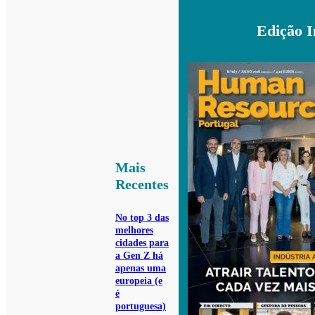
Edição 
Mais
Recentes
No top 3 das
melhores
cidades para
a Gen Z há
apenas uma
europeia (e
é
portuguesa)