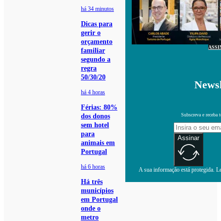
há 34 minutos
Dicas para
gerir o
orçamento
ASSI
familiar
segundo a
regra
50/30/20
Newsl
há 4 horas
Férias: 80%
Subscreva e receba 
dos donos
sem hotel
para
Assinar
animais em
Portugal
há 6 horas
A sua informação está protegida. Le
Há três
municípios
em Portugal
onde o
metro