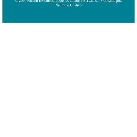
© 2026 Human Resources. Todos os direitos reservados. | Produzido por:
Neurónio Criativo