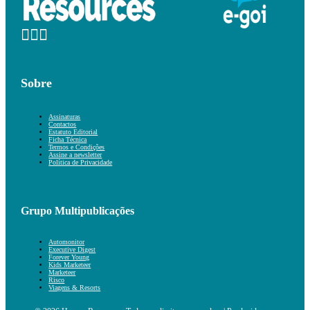
Sobre
Assinaturas
Contactos
Estatuto Editorial
Ficha Técnica
Termos e Condições
Assine a newsletter
Política de Privacidade
Grupo Multipublicações
Automonitor
Executive Digest
Forever Young
Kids Marketeer
Marketeer
Risco
Viagens & Resorts