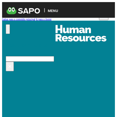
MENU
Saltar para o conteúdo principal
Ir para o footer
Pesquisar no site
Pesquisar
×