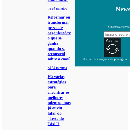
News
há 24 minutos
Reformar ou
transformar
Subscreva e receba
pessoas e
organizações:
o que se
Assinar
ganha
quando se
reconstrói
sobre o caos?
A sua informação está protegida. L
há 34 minutos
Há várias
estratégias
para
encontrar os
melhores
talentos, mas
já ouviu
falar do
“Teste do
Táxi”?