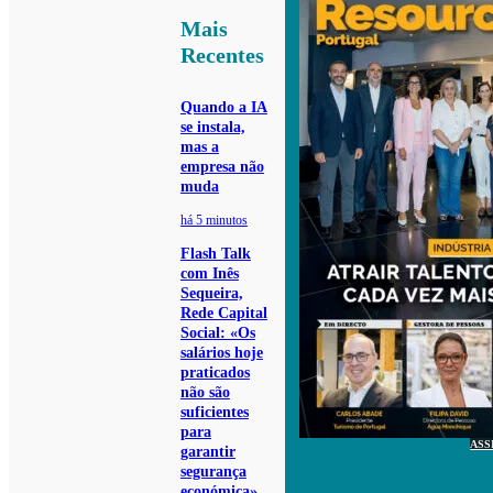
Mais
Recentes
Quando a IA
se instala,
mas a
empresa não
muda
há 5 minutos
Flash Talk
com Inês
Sequeira,
Rede Capital
Social: «Os
salários hoje
praticados
não são
suficientes
para
ASS
garantir
segurança
económica»