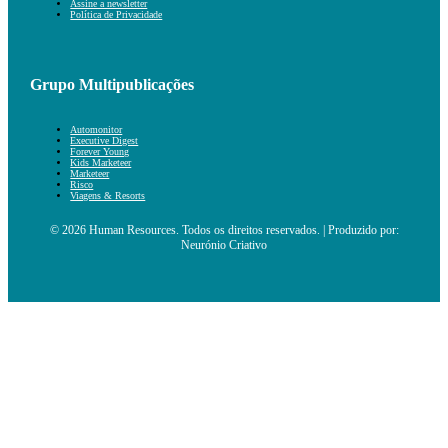
Assine a newsletter
Política de Privacidade
Grupo Multipublicações
Automonitor
Executive Digest
Forever Young
Kids Marketeer
Marketeer
Risco
Viagens & Resorts
© 2026 Human Resources. Todos os direitos reservados. | Produzido por:
Neurónio Criativo