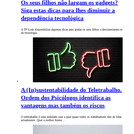
Os seus filhos não largam os gadgets?
Siga estas dicas para lhes diminuir a
dependência tecnológica
A TP-Link disponibiliza algumas dicas para ajudar os seus filhos a desconectarem-se
da tecnologia.
A (In)sustentabilidade do Teletrabalho.
Ordem dos Psicólogos identifica as
vantagens mas também os riscos
O teletrabalho é uma realidade com a qual quase todos os trabalhadores têm de lidar
actualmente. Qual a melhor forma…