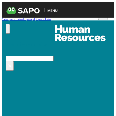
MENU
Saltar para o conteúdo principal
Ir para o footer
Pesquisar no site
Pesquisar
×