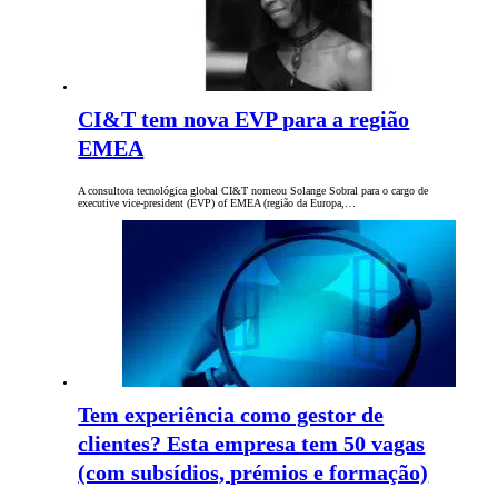
CI&T tem nova EVP para a região
EMEA
A consultora tecnológica global CI&T nomeou Solange Sobral para o cargo de
executive vice-president (EVP) of EMEA (região da Europa,…
Tem experiência como gestor de
clientes? Esta empresa tem 50 vagas
(com subsídios, prémios e formação)