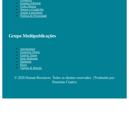
Estatuto Editorial
Ficha Técnica
Termos e Condições
Assine a newsletter
Política de Privacidade
Grupo Multipublicações
Automonitor
Executive Digest
Forever Young
Kids Marketeer
Marketeer
Risco
Viagens & Resorts
© 2026 Human Resources. Todos os direitos reservados. | Produzido por:
Neurónio Criativo