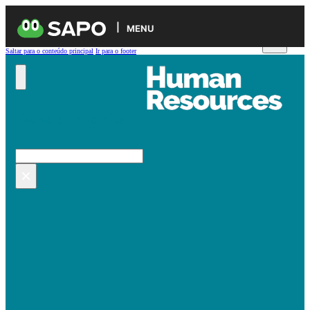
MENU
Saltar para o conteúdo principal
Ir para o footer
Pesquisar no site
Pesquisar
×