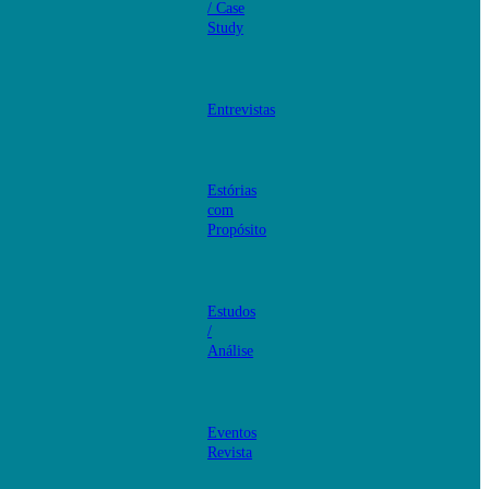
/ Case
Study
Entrevistas
Estórias
com
Propósito
Estudos
/
Análise
Eventos
Revista