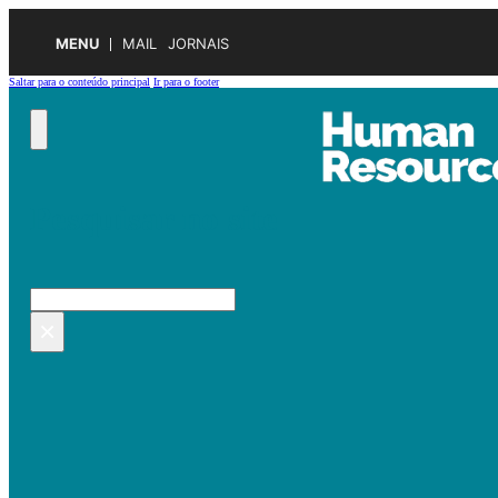
MENU
MAIL
JORNAIS
Saltar para o conteúdo principal
Ir para o footer
Pesquisar no site
Pesquisar
×