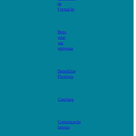
de
Formação
Bem-
estar
nas
empresas
Benefícios
Flexíveis
Coaching
Comunicação
Interna