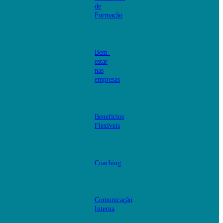
de
Formação
Bem-
estar
nas
empresas
Benefícios
Flexíveis
Coaching
Comunicação
Interna