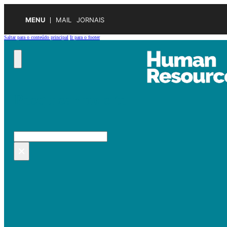
MENU
MAIL
JORNAIS
Saltar para o conteúdo principal
Ir para o footer
Pesquisar no site
Pesquisar
×