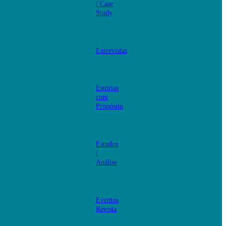
/ Case
Study
Entrevistas
Estórias
com
Propósito
Estudos
/
Análise
Eventos
Revista