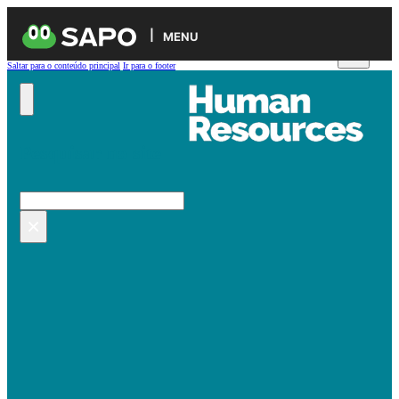
MENU
Saltar para o conteúdo principal
Ir para o footer
Pesquisar no site
Pesquisar
×