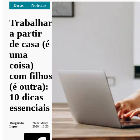
Dicas
Notícias
Trabalhar
a partir
de casa (é
uma
coisa)
com filhos
(é outra):
10 dicas
essenciais
Margarida
26 de Março
Lopes
2020 | 10:20