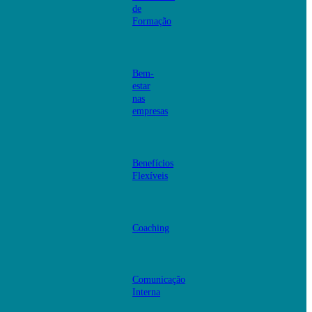
de
Formação
Bem-
estar
nas
empresas
Benefícios
Flexíveis
Coaching
Comunicação
Interna