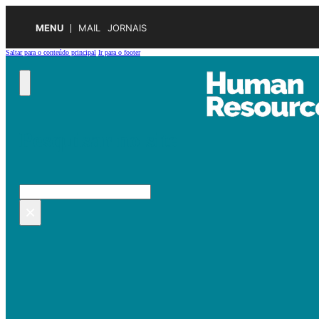
MENU
MAIL
JORNAIS
Saltar para o conteúdo principal
Ir para o footer
Pesquisar no site
Pesquisar
×