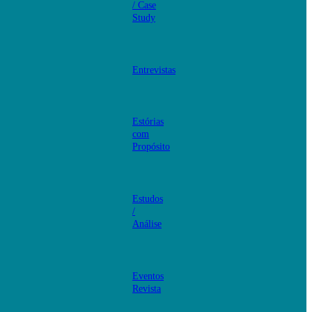
/ Case
Study
Entrevistas
Estórias
com
Propósito
Estudos
/
Análise
Eventos
Revista