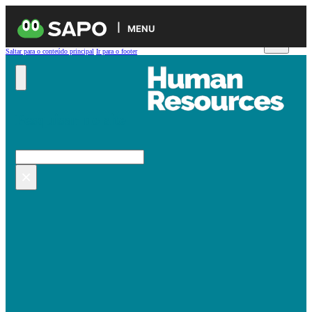
MENU
Saltar para o conteúdo principal
Ir para o footer
Pesquisar no site
Pesquisar
×