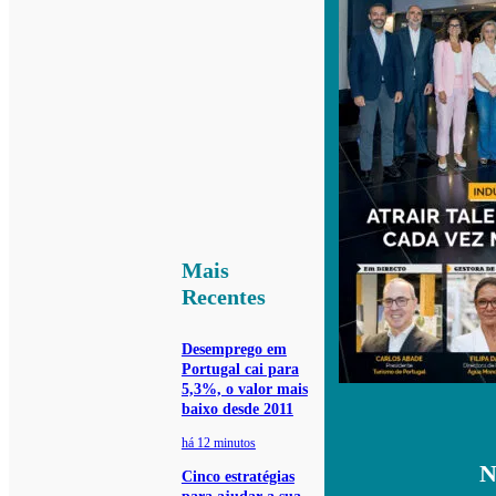
Mais
Recentes
Desemprego em
Portugal cai para
5,3%, o valor mais
baixo desde 2011
há 12 minutos
N
Cinco estratégias