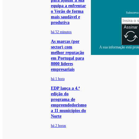
para ajudar a sua
equipa a enfrentar
o Verão de forma
Subscreva 
mais saudável e
produtiva
Assinar
há 52 minutos
As marcas (por
sector) com
A sua informação está prote
melhor reputação
em Portugal para
8000 líderes
empresariais
há 1 hora
EDP lança a 4.ª
edição do
programa de
empreendedorismo
a 11 municípios do
Norte
há 2 horas