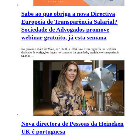
Sabe ao que obriga a nova Directiva
Europeia de Transparência Salarial?
Sociedade de Advogados promove
webinar gratuito, já esta semana
No próximo dia 8 de Maio, às 10h00, a CCA Law Firm organiza um webinar
dedicado às obrigações legais no contexto da igualdade, equidade e transparência
salarial,…
Nova directora de Pessoas da Heineken
UK é portuguesa