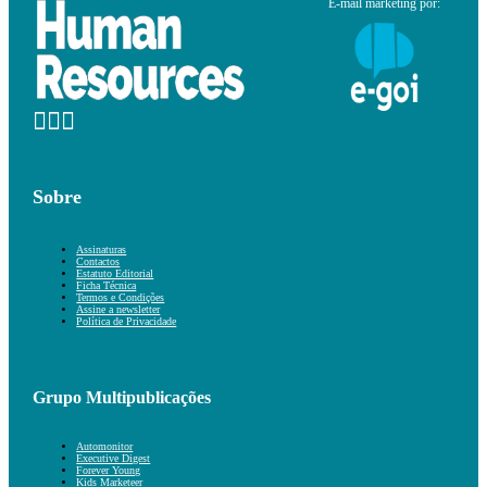
E-mail marketing por:
Sobre
Assinaturas
Contactos
Estatuto Editorial
Ficha Técnica
Termos e Condições
Assine a newsletter
Política de Privacidade
Grupo Multipublicações
Automonitor
Executive Digest
Forever Young
Kids Marketeer