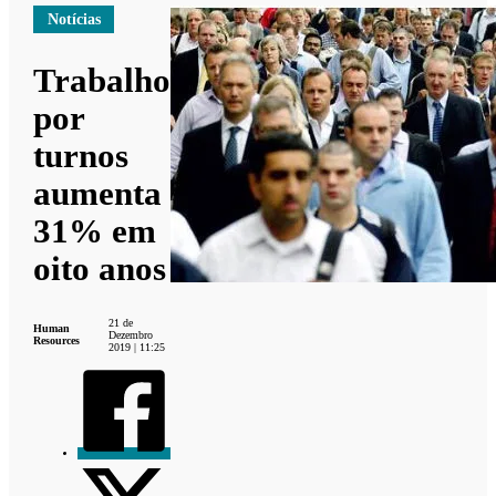
Notícias
Trabalho
por
turnos
aumenta
31% em
oito anos
21 de
Human
Dezembro
Resources
2019 | 11:25