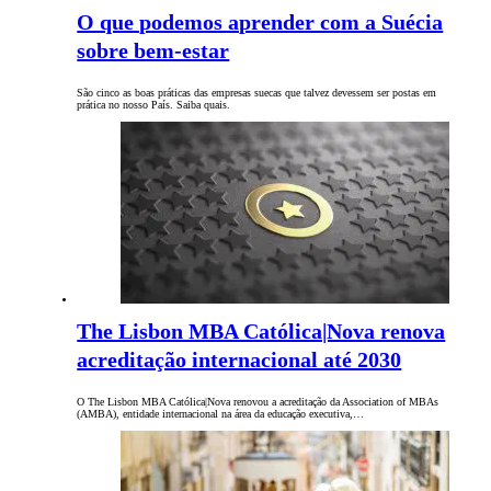
O que podemos aprender com a Suécia
sobre bem-estar
São cinco as boas práticas das empresas suecas que talvez devessem ser postas em
prática no nosso País. Saiba quais.
The Lisbon MBA Católica|Nova renova
acreditação internacional até 2030
O The Lisbon MBA Católica|Nova renovou a acreditação da Association of MBAs
(AMBA), entidade internacional na área da educação executiva,…