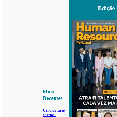
Edição
Mais
Recentes
Candidaturas
abertas: