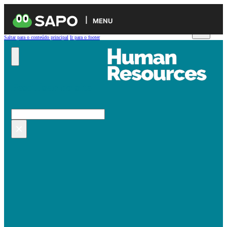
MENU
Saltar para o conteúdo principal
Ir para o footer
Pesquisar no site
Pesquisar
×