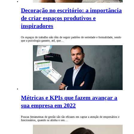
Decoração no escritório: a importância
de criar espaços produtivos e
inspiradores
Os espaços de trabalho não têm de seguir padrões de seriedade e formalidade, sendo
que a psicologia garante, até, que…
Métricas e KPIs que fazem avançar a
sua empresa em 2022
Poucas ferramentas de gestão são tão eficazes em captar a atenção de empresários e
funcionários, quando se alinha o seu…