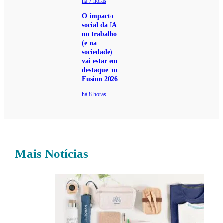
há 7 horas
O impacto
social da IA
no trabalho
(e na
sociedade)
vai estar em
destaque no
Fusion 2026
há 8 horas
Mais Notícias