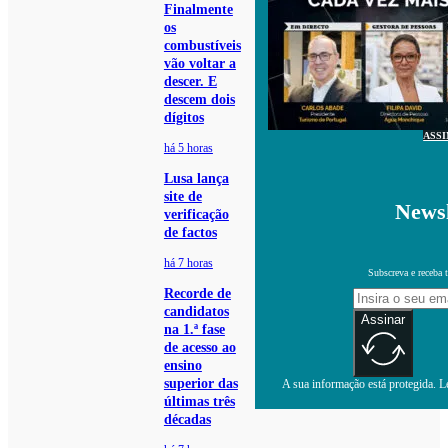
Finalmente
os
combustíveis
vão voltar a
descer. E
descem dois
dígitos
ASS
há 5 horas
Lusa lança
site de
Newsl
verificação
de factos
há 7 horas
Subscreva e receba 
Recorde de
candidatos
Assinar
na 1.ª fase
de acesso ao
ensino
superior das
A sua informação está protegida. Le
últimas três
décadas