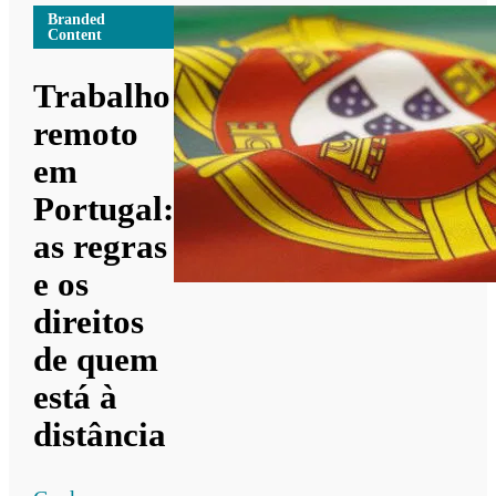
Branded
Content
Trabalho
remoto
em
Portugal:
as regras
e os
direitos
de quem
está à
distância