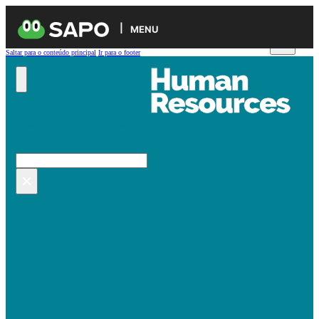
MENU
Saltar para o conteúdo principal
Ir para o footer
Pesquisar no site
Pesquisar
×